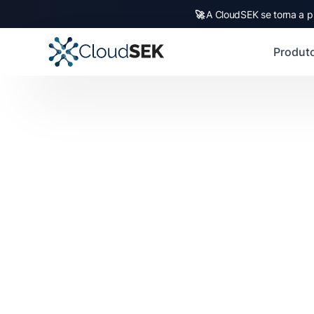
🚀
A CloudSEK se torna a p
Produt