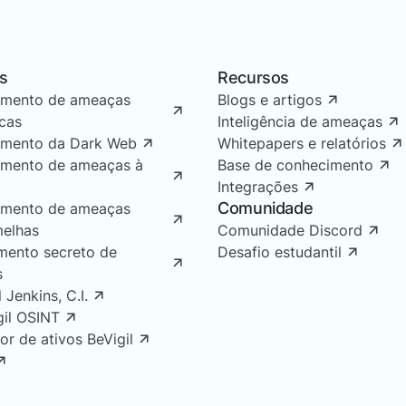
s
Recursos
amento de ameaças
Blogs e artigos
icas
Inteligência de ameaças
amento da Dark Web
Whitepapers e relatórios
amento de ameaças à
Base de conhecimento
Integrações
Comunidade
amento de ameaças
melhas
Comunidade Discord
mento secreto de
Desafio estudantil
s
l Jenkins, C.I.
gil OSINT
or de ativos BeVigil