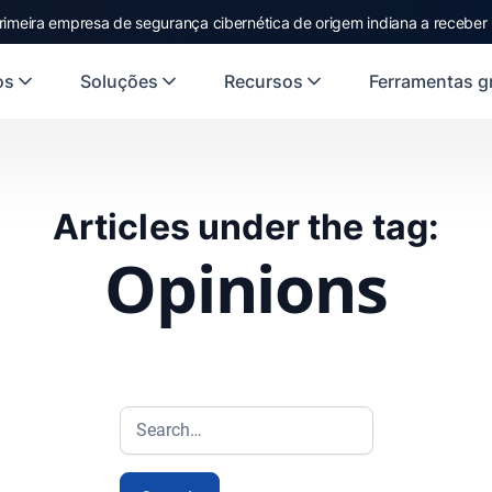
rimeira empresa de segurança cibernética de origem indiana a receber
os
Soluções
Recursos
Ferramentas gr
Articles under the tag:
Opinions