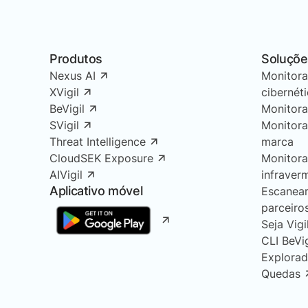
Produtos
Soluçõe
Nexus AI
Monitor
XVigil
cibernét
BeVigil
Monitor
SVigil
Monitor
Threat Intelligence
marca
CloudSEK Exposure
Monitor
AIVigil
infraver
Aplicativo móvel
Escanea
parceiro
Seja Vigi
CLI BeVi
Explorad
Quedas