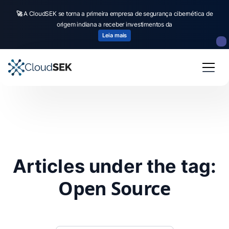
🚀
A CloudSEK se torna a primeira empresa de segurança cibernética de
origem indiana a receber investimentos da
Leia mais
Articles under the tag:
Open Source