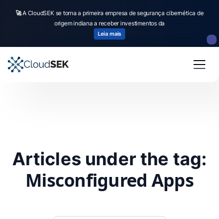
🚀
A CloudSEK se torna a primeira empresa de segurança cibernética de
origem indiana a receber investimentos da
Leia mais
Articles under the tag:
Misconfigured Apps