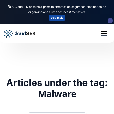
🚀
A CloudSEK se torna a primeira empresa de segurança cibernética de
origem indiana a receber investimentos da
Leia mais
Articles under the tag:
Malware