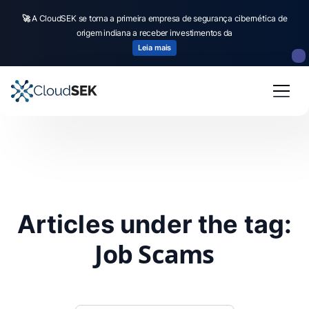
🚀
A CloudSEK se torna a primeira empresa de segurança cibernética de
origem indiana a receber investimentos da
Leia mais
Articles under the tag:
Job Scams