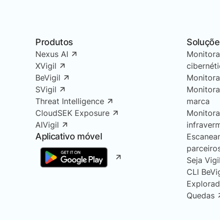
Produtos
Soluçõe
Nexus AI
Monitor
XVigil
cibernét
BeVigil
Monitor
SVigil
Monitor
Threat Intelligence
marca
CloudSEK Exposure
Monitor
AIVigil
infraver
Aplicativo móvel
Escanea
parceiro
Seja Vigi
CLI BeVi
Explorad
Quedas