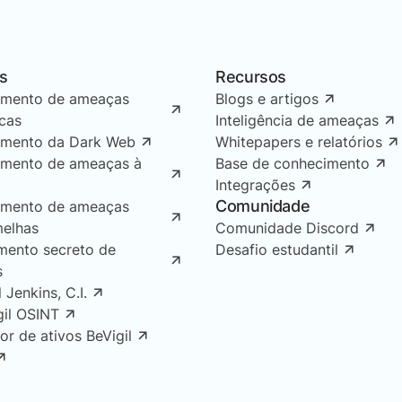
s
Recursos
amento de ameaças
Blogs e artigos
icas
Inteligência de ameaças
amento da Dark Web
Whitepapers e relatórios
amento de ameaças à
Base de conhecimento
Integrações
Comunidade
amento de ameaças
melhas
Comunidade Discord
mento secreto de
Desafio estudantil
s
l Jenkins, C.I.
gil OSINT
or de ativos BeVigil