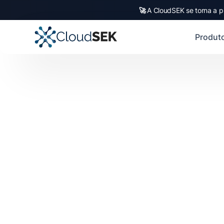
🚀
A CloudSEK se torna a p
Produt