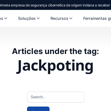
rimeira empresa de segurança cibernética de origem indiana a receber
os
Soluções
Recursos
Ferramentas gr
Articles under the tag:
Jackpoting