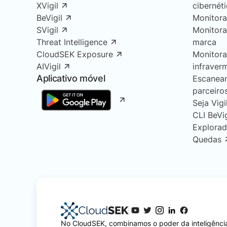
XVigil
cibernét
BeVigil
Monitor
SVigil
Monitor
Threat Intelligence
marca
CloudSEK Exposure
Monitor
AIVigil
infraver
Aplicativo móvel
Escanea
parceiro
Seja Vigi
CLI BeVi
Explorad
Quedas
No CloudSEK, combinamos o poder da inteligência