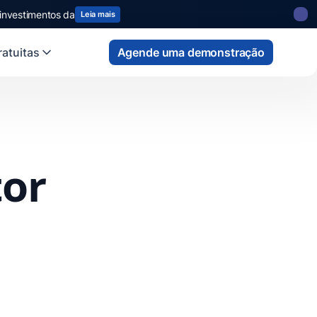
 investimentos da
Leia mais
atuitas
Agende uma demonstração
tor