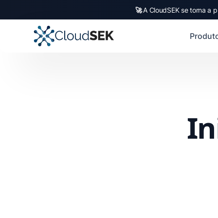
🚀
A CloudSEK se torna a p
Produt
In