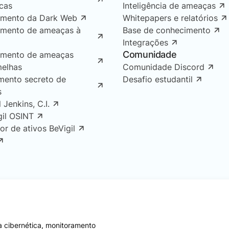
icas
Inteligência de ameaças
amento da Dark Web
Whitepapers e relatórios
amento de ameaças à
Base de conhecimento
Integrações
Comunidade
amento de ameaças
melhas
Comunidade Discord
mento secreto de
Desafio estudantil
s
l Jenkins, C.I.
gil OSINT
or de ativos BeVigil
 cibernética, monitoramento