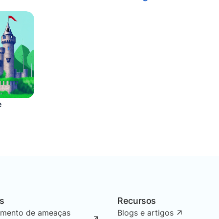
e
s
Recursos
amento de ameaças
Blogs e artigos