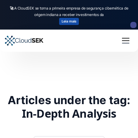
🚀
A CloudSEK se torna a primeira empresa de segurança cibernética de
origem indiana a receber investimentos da
Leia mais
Articles under the tag:
In-Depth Analysis