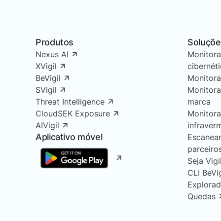
Produtos
Soluçõe
Nexus AI
Monitor
XVigil
cibernét
BeVigil
Monitor
SVigil
Monitor
Threat Intelligence
marca
CloudSEK Exposure
Monitor
AIVigil
infraver
Aplicativo móvel
Escanea
parceiro
Seja Vigi
CLI BeVi
Explorad
Quedas