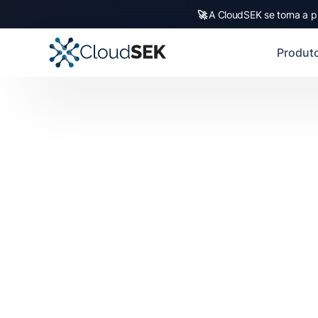
🚀
A CloudSEK se torna a p
Produt