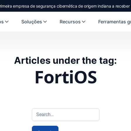
rimeira empresa de segurança cibernética de origem indiana a receber
os
Soluções
Recursos
Ferramentas gr
Articles under the tag:
FortiOS