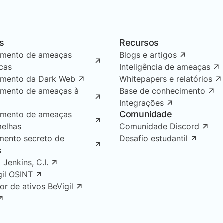
s
Recursos
amento de ameaças
Blogs e artigos
icas
Inteligência de ameaças
amento da Dark Web
Whitepapers e relatórios
amento de ameaças à
Base de conhecimento
Integrações
Comunidade
amento de ameaças
melhas
Comunidade Discord
mento secreto de
Desafio estudantil
s
l Jenkins, C.I.
gil OSINT
or de ativos BeVigil