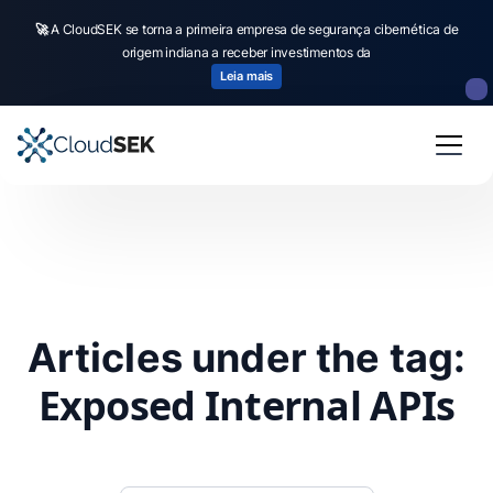
🚀
A CloudSEK se torna a primeira empresa de segurança cibernética de
origem indiana a receber investimentos da
Leia mais
Articles under the tag:
Exposed Internal APIs