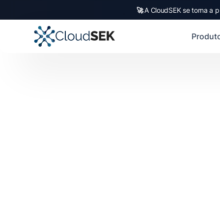
🚀
A CloudSEK se torna a p
Produt