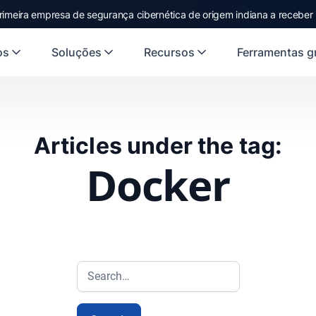
rimeira empresa de segurança cibernética de origem indiana a receber
os
Soluções
Recursos
Ferramentas gr
Articles under the tag:
Docker