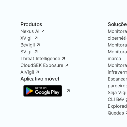
Produtos
Soluçõe
Nexus AI
Monitor
XVigil
cibernét
BeVigil
Monitor
SVigil
Monitor
Threat Intelligence
marca
CloudSEK Exposure
Monitor
AIVigil
infraver
Aplicativo móvel
Escanea
parceiro
Seja Vigi
CLI BeVi
Explorad
Quedas