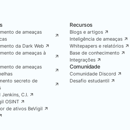
s
Recursos
amento de ameaças
Blogs e artigos
icas
Inteligência de ameaças
amento da Dark Web
Whitepapers e relatórios
amento de ameaças à
Base de conhecimento
Integrações
Comunidade
amento de ameaças
melhas
Comunidade Discord
mento secreto de
Desafio estudantil
s
l Jenkins, C.I.
gil OSINT
or de ativos BeVigil