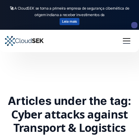
🚀
A CloudSEK se torna a primeira empresa de segurança cibernética de
origem indiana a receber investimentos da
Leia mais
Articles under the tag:
Cyber attacks against
Transport & Logistics