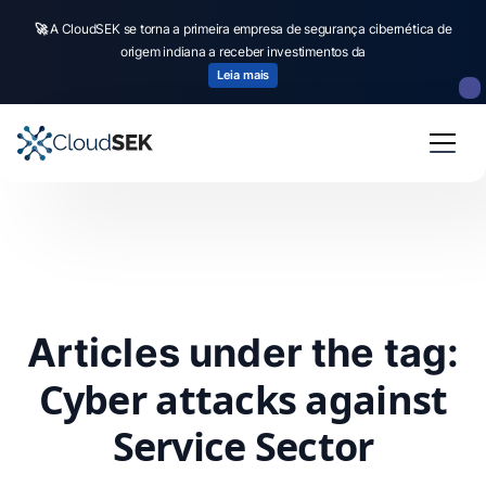
🚀
A CloudSEK se torna a primeira empresa de segurança cibernética de
origem indiana a receber investimentos da
Leia mais
Articles under the tag:
Cyber attacks against
Service Sector