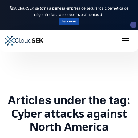
🚀
A CloudSEK se torna a primeira empresa de segurança cibernética de
origem indiana a receber investimentos da
Leia mais
Articles under the tag:
Cyber attacks against
North America