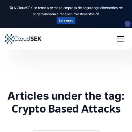
🚀
A CloudSEK se torna a primeira empresa de segurança cibernética de
origem indiana a receber investimentos da
Leia mais
Articles under the tag:
Crypto Based Attacks