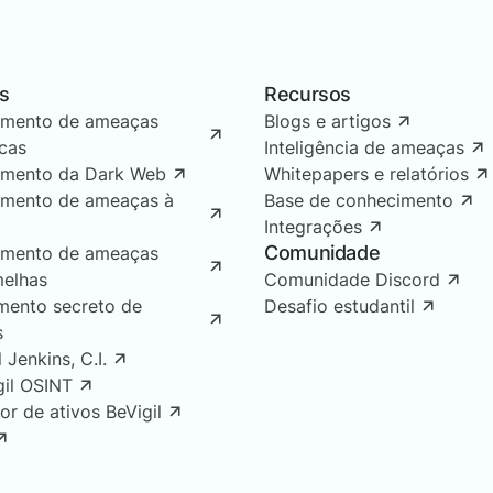
s
Recursos
amento de ameaças
Blogs e artigos
icas
Inteligência de ameaças
amento da Dark Web
Whitepapers e relatórios
amento de ameaças à
Base de conhecimento
Integrações
Comunidade
amento de ameaças
melhas
Comunidade Discord
mento secreto de
Desafio estudantil
s
l Jenkins, C.I.
gil OSINT
or de ativos BeVigil