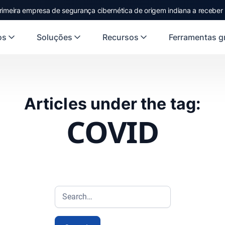
rimeira empresa de segurança cibernética de origem indiana a receber
os
Soluções
Recursos
Ferramentas gr
Articles under the tag:
COVID