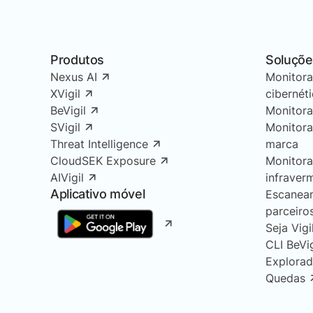
Produtos
Soluçõe
Nexus AI
Monitor
XVigil
cibernét
BeVigil
Monitor
SVigil
Monitor
Threat Intelligence
marca
CloudSEK Exposure
Monitor
AIVigil
infraver
Aplicativo móvel
Escanea
parceiro
Seja Vigi
CLI BeVi
Explorad
Quedas