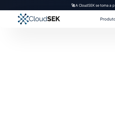
🚀
A CloudSEK se torna a p
Produt