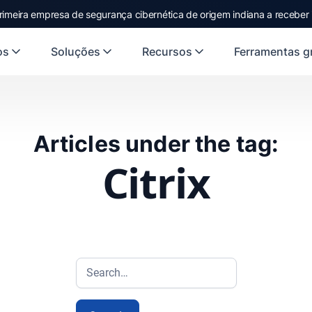
rimeira empresa de segurança cibernética de origem indiana a receber
os
Soluções
Recursos
Ferramentas gr
Articles under the tag:
Citrix