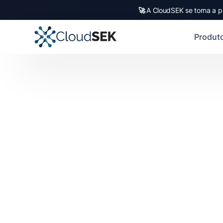
🚀
A CloudSEK se torna a p
Produt