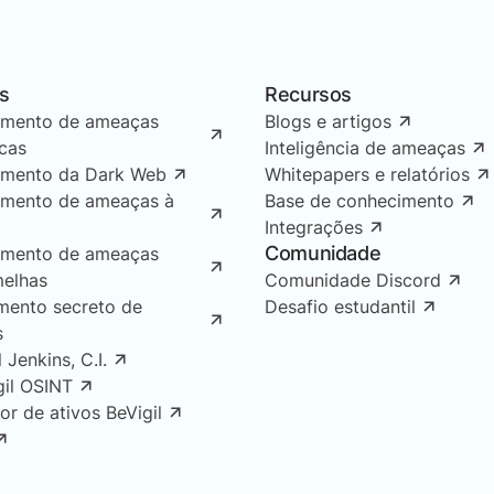
s
Recursos
amento de ameaças
Blogs e artigos
icas
Inteligência de ameaças
amento da Dark Web
Whitepapers e relatórios
amento de ameaças à
Base de conhecimento
Integrações
Comunidade
amento de ameaças
melhas
Comunidade Discord
mento secreto de
Desafio estudantil
s
l Jenkins, C.I.
gil OSINT
or de ativos BeVigil