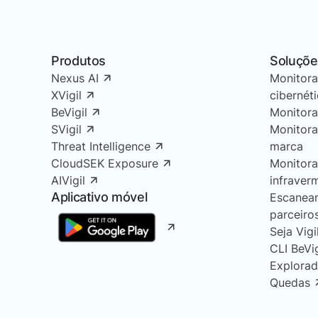
Produtos
Soluçõe
Nexus AI
Monitor
XVigil
cibernét
BeVigil
Monitor
SVigil
Monitor
Threat Intelligence
marca
CloudSEK Exposure
Monitor
AIVigil
infraver
Aplicativo móvel
Escanea
parceiro
Seja Vigi
CLI BeVi
Explorad
Quedas