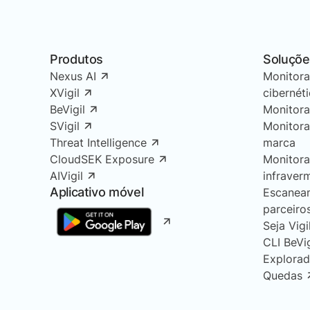
Produtos
Soluçõe
Nexus AI
Monitor
XVigil
cibernét
BeVigil
Monitor
SVigil
Monitor
Threat Intelligence
marca
CloudSEK Exposure
Monitor
AIVigil
infraver
Aplicativo móvel
Escanea
parceiro
Seja Vigi
CLI BeVi
Explorad
Quedas