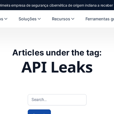
rimeira empresa de segurança cibernética de origem indiana a receber
os
Soluções
Recursos
Ferramentas gr
Articles under the tag:
API Leaks