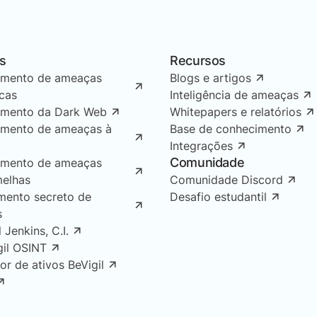
s
Recursos
amento de ameaças
Blogs e artigos
icas
Inteligência de ameaças
amento da Dark Web
Whitepapers e relatórios
amento de ameaças à
Base de conhecimento
Integrações
Comunidade
amento de ameaças
melhas
Comunidade Discord
mento secreto de
Desafio estudantil
s
l Jenkins, C.I.
gil OSINT
or de ativos BeVigil