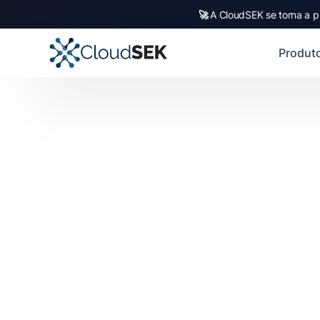
🚀
A CloudSEK se torna a p
Produt