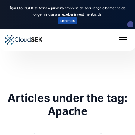
🚀
A CloudSEK se torna a primeira empresa de segurança cibernética de
origem indiana a receber investimentos da
Leia mais
Articles under the tag:
Apache