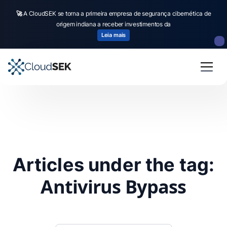
🚀
A CloudSEK se torna a primeira empresa de segurança cibernética de
origem indiana a receber investimentos da
Leia mais
Articles under the tag:
Antivirus Bypass