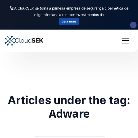
🚀
A CloudSEK se torna a primeira empresa de segurança cibernética de
origem indiana a receber investimentos da
Leia mais
Articles under the tag:
Adware