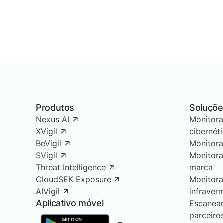
Se sua i
Edi
rodada d
- Etapa 
- Etapa 
- Etapa
- Etapa 
- Etapa 
Produtos
Soluçõe
Integra
Nexus AI
Monitor
Nota: Se
XVigil
cibernét
que voc
BeVigil
Monitor
Siga o 
SVigil
Monitor
sobre o
Threat Intelligence
marca
CloudSEK Exposure
Monitor
AIVigil
infraver
Aplicativo móvel
Escanea
parceiro