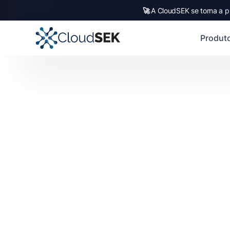
🚀
A CloudSEK se torna a p
Produt
Uma oportunidade para estudantes de
ou último ano de faculdade/pós-grad
trabalharem remotamente enquanto e
Sempre houve uma lacuna entre o qu