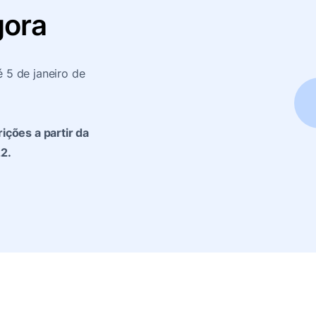
gora
é 5 de janeiro de
R$20.000
ções a partir da
2.
Remoto