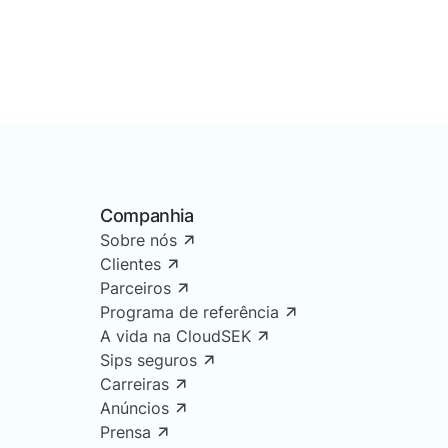
organizará uma
Companhia
de 2022
Sobre nós
 ingresso, uma vez
Clientes
Parceiros
atualizações
Programa de referência
A vida na CloudSEK
Sips seguros
Carreiras
Anúncios
Prensa