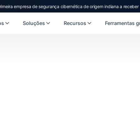
rimeira empresa de segurança cibernética de origem indiana a receber
os
Soluções
Recursos
Ferramentas gr
 graduação no 2º, 3º
uação no 1º ano
studam.
e aprendemos na