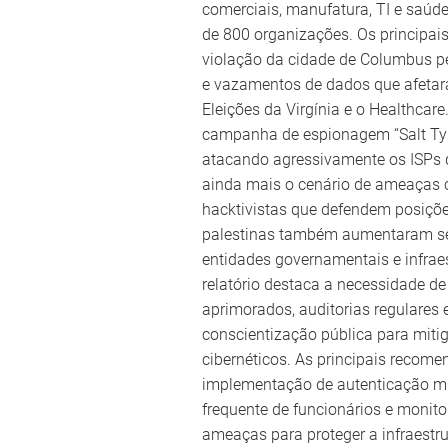
comerciais, manufatura, TI e saú
de 800 organizações. Os principai
violação da cidade de Columbus 
e vazamentos de dados que afeta
Eleições da Virgínia e o Healthcare
campanha de espionagem “Salt Ty
atacando agressivamente os ISPs
ainda mais o cenário de ameaças c
hacktivistas que defendem posiçõe
palestinas também aumentaram se
entidades governamentais e infraest
relatório destaca a necessidade d
aprimorados, auditorias regulares e
conscientização pública para mitig
cibernéticos. As principais recom
implementação de autenticação mul
frequente de funcionários e moni
ameaças para proteger a infraestrut