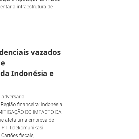
tar a infraestrutura de
2
denciais vazados
de
da Indonésia e
a adversária:
egião financeira: Indonésia
o MITIGAÇÃO DO IMPACTO DA
e afeta uma empresa de
a PT Telekomunikasi
 Cartões fiscais,