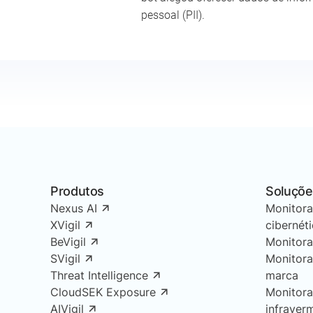
pessoal (PII).
Produtos
Soluçõe
Nexus AI
Monitor
XVigil
cibernét
BeVigil
Monitor
SVigil
Monitor
Threat Intelligence
marca
CloudSEK Exposure
Monitor
AIVigil
infraver