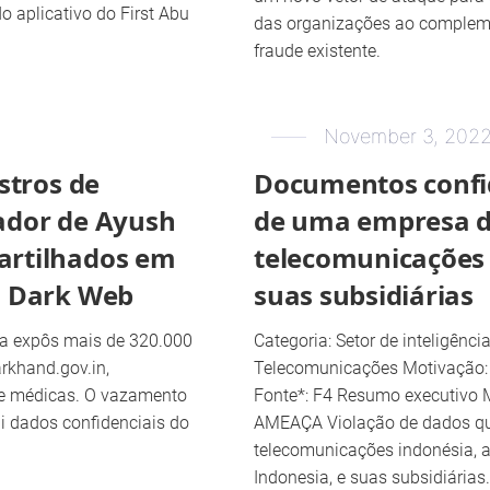
do aplicativo do First Abu
das organizações ao complemen
fraude existente.
November 3, 202
stros de
Documentos confi
ador de Ayush
de uma empresa 
artilhados em
telecomunicações 
a Dark Web
suas subsidiárias
a expôs mais de 320.000
Categoria: Setor de inteligênci
arkhand.gov.in,
Telecomunicações Motivação: R
 e médicas. O vazamento
Fonte*: F4 Resumo executiv
i dados confidenciais do
AMEAÇA Violação de dados qu
telecomunicações indonésia, 
Indonesia, e suas subsidiárias.