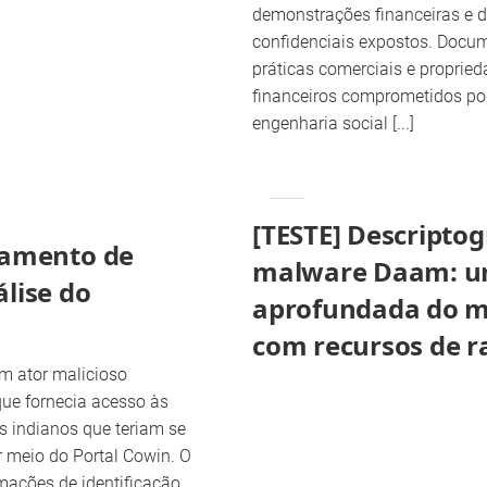
demonstrações financeiras e
confidenciais expostos. Docu
práticas comerciais e proprieda
financeiros comprometidos p
engenharia social [...]
[TESTE] Descripto
zamento de
malware Daam: u
lise do
aprofundada do 
com recursos de 
um ator malicioso
ue fornecia acesso às
s indianos que teriam se
r meio do Portal Cowin. O
mações de identificação