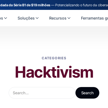
dada da Série B1 de $19 milhões
— Potencializando o futuro da cibers
os
Soluções
Recursos
Ferramentas gr
CATEGORIES
Hacktivism