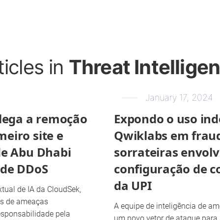
ticles in
Threat Intellige
January 17, 2024
ega a remoção
Expondo o uso ind
eiro site e
Qwiklabs em frau
de Abu Dhabi
sorrateiras envol
 de DDoS
configuração de c
da UPI
xtual de IA da CloudSek,
tes de ameaças
A equipe de inteligência de 
sponsabilidade pela
um novo vetor de ataque para 