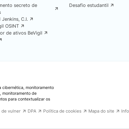
mento secreto de
Desafio estudantil
s
l Jenkins, C.I.
gil OSINT
or de ativos BeVigil
 cibernética, monitoramento
e, monitoramento de
ntos para contextualizar os
 de vulner
DPA
Política de cookies
Mapa do site
Inf