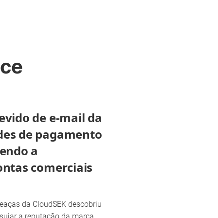
nce
evido de e-mail da
des de pagamento
vendo a
ontas comerciais
ameaças da CloudSEK descobriu
sujar a reputação da marca