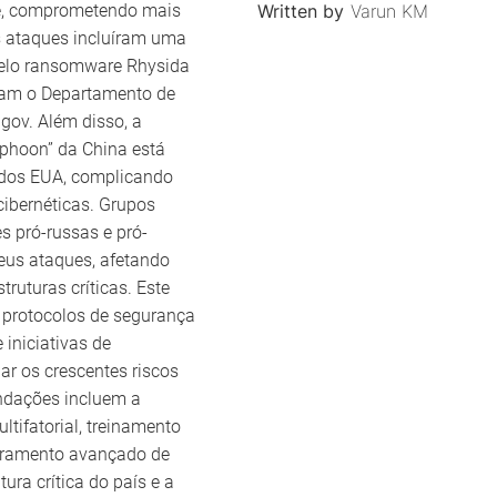
de, comprometendo mais
Written by
Varun KM
s ataques incluíram uma
pelo ransomware Rhysida
ram o Departamento de
.gov. Além disso, a
phoon” da China está
 dos EUA, complicando
ibernéticas. Grupos
s pró-russas e pró-
us ataques, afetando
ruturas críticas. Este
e protocolos de segurança
 iniciativas de
ar os crescentes riscos
endações incluem a
tifatorial, treinamento
toramento avançado de
ura crítica do país e a