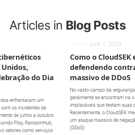
Articles in
Blog Posts
June 7, 2023
cibernéticos
Como o CloudSEK e
 Unidos,
defendendo contr
lebração do Dia
massivo de DDoS
No vasto campo da segurança 
geralmente se encontram na 
idos enfrentaram um
implacáveis que testam suas de
 com os incidentes de
Recentemente, o CloudSEK me
ente de junho a outubro
um ataque massivo de negação
cluindo Play, RansomHub,
(DDoS)
lvo setores como serviços