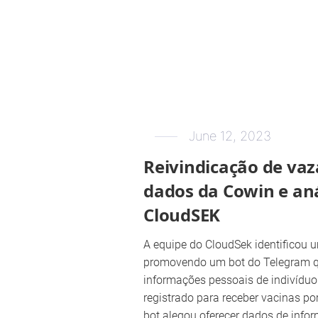
June 12, 2023
Reivindicação de va
dados da Cowin e aná
CloudSEK
A equipe do CloudSek identificou 
promovendo um bot do Telegram q
informações pessoais de indivíduo
registrado para receber vacinas po
bot alegou oferecer dados de infor