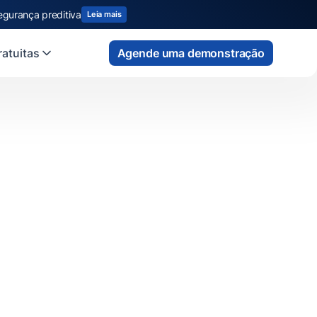
egurança preditiva
Leia mais
atuitas
Agende uma demonstração