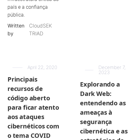
país e a confiança
pública.
Written
CloudSEK
by
TRIAD
April 22, 2020
December 7,
2023
Principais
Explorando a
recursos de
Dark Web:
código aberto
entendendo as
para ficar atento
ameaças à
aos ataques
segurança
cibernéticos com
cibernética e as
o tema COVID