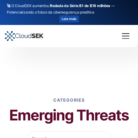
🚀
O CloudSEK aumentou
Rodada da Série B1 de $19 milhões
—
Potencializando o futuro da cibersegurança preditiva
Leia mais
CATEGORIES
Emerging Threats