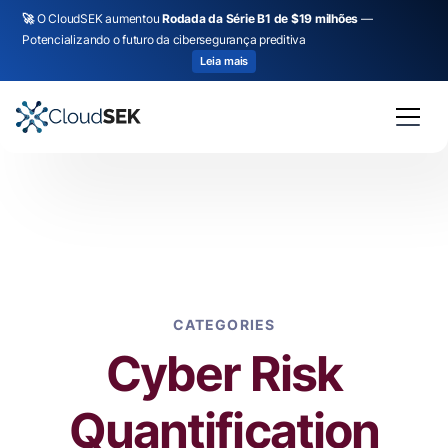
🚀
O CloudSEK aumentou
Rodada da Série B1 de $19 milhões
—
Potencializando o futuro da cibersegurança preditiva
Leia mais
CATEGORIES
Cyber Risk
Quantification