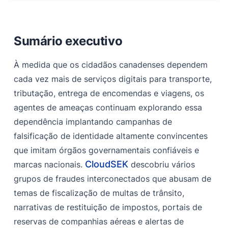
Sumário executivo
Modus Operandi
Sumário executivo
‍Análise da infraestrutura e campanhas observadas
À medida que os cidadãos canadenses dependem
Phishing de encomendas e reentrega dos correios do
Canadá
cada vez mais de serviços digitais para transporte,
tributação, entrega de encomendas e viagens, os
Avaliação de impacto e risco
agentes de ameaças continuam explorando essa
Mitigação
dependência implantando campanhas de
Conclusão
falsificação de identidade altamente convincentes
que imitam órgãos governamentais confiáveis e
Endereços IP
CloudSEK
marcas nacionais.
descobriu vários
Referências:
grupos de fraudes interconectados que abusam de
temas de fiscalização de multas de trânsito,
narrativas de restituição de impostos, portais de
reservas de companhias aéreas e alertas de