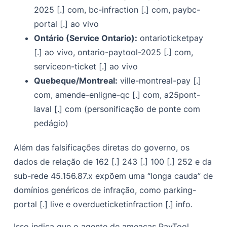
2025 [.] com, bc-infraction [.] com, paybc-
portal [.] ao vivo
Ontário (Service Ontario):
ontarioticketpay
[.] ao vivo, ontario-paytool-2025 [.] com,
serviceon-ticket [.] ao vivo
Quebeque/Montreal:
ville-montreal-pay [.]
com, amende-enligne-qc [.] com, a25pont-
laval [.] com (personificação de ponte com
pedágio)
Além das falsificações diretas do governo, os
dados de relação de 162 [.] 243 [.] 100 [.] 252 e da
sub-rede 45.156.87.x expõem uma “longa cauda” de
domínios genéricos de infração, como parking-
portal [.] live e overdueticketinfraction [.] info.
Isso indica que o agente de ameaças PayTool