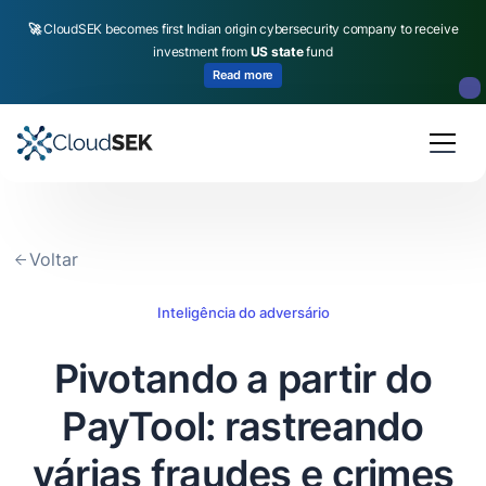
🚀
CloudSEK becomes first Indian origin cybersecurity company to receive
investment from
US state
fund
Read more
Slide 2 of 4.
Voltar
Inteligência do adversário
Pivotando a partir do
PayTool: rastreando
várias fraudes e crimes