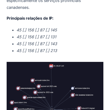
especificamente os serviços provinciais
canadenses.
Principais relações de IP:
45 [.] 156 [.] 87 [.] 145
45 [.] 156 [.] 87 [.] 131
45 [.] 156 [.] 87 [.] 143
45 [.] 156 [.] 87 [.] 213