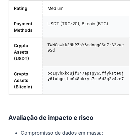
Rating
Medium
Payment
USDT (TRC-20), Bitcoin (BTC)
Methods
TWNCawkk3NbPZsY6mdnog8Sn7rS2vue
Crypto
95d
Assets
(USDT)
bc1qvhxkqujf347apsgy65ffykste0j
Crypto
y6txhgejhm048ukrys7cm6d3q2v4ze7
Assets
(Bitcoin)
Avaliação de impacto e risco
Compromisso de dados em massa: