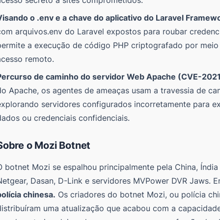
Visando o .env e a chave do aplicativo do Laravel Fram
com arquivos.env do Laravel expostos para roubar credenciai
permite a execução de código PHP criptografado por meio 
acesso remoto.
Percurso de caminho do servidor Web Apache (CVE-202
do Apache, os agentes de ameaças usam a travessia de cami
explorando servidores configurados incorretamente para ex
dados ou credenciais confidenciais.
Sobre o Mozi Botnet
O botnet Mozi se espalhou principalmente pela China, Índia
Netgear, Dasan, D-Link e servidores MVPower DVR Jaws. 
polícia chinesa.
Os criadores do botnet Mozi, ou polícia ch
distribuíram uma atualização que acabou com a capacidad