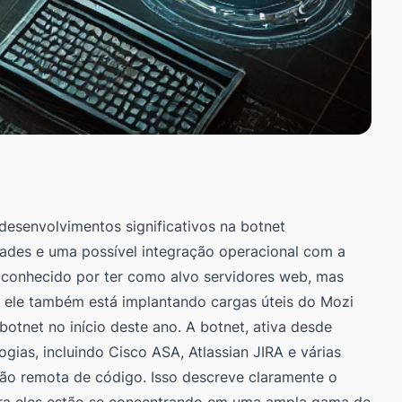
esenvolvimentos significativos na botnet
dades e uma possível integração operacional com a
 conhecido por ter como alvo servidores web, mas
e ele também está implantando cargas úteis do Mozi
tnet no início deste ano. A botnet, ativa desde
ias, incluindo Cisco ASA, Atlassian JIRA e várias
ção remota de código. Isso descreve claramente o
ora eles estão se concentrando em uma ampla gama de