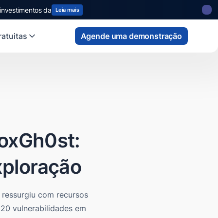
 investimentos da
Leia mais
atuitas
Agende uma demonstração
roxGh0st:
xploração
 ressurgiu com recursos
 20 vulnerabilidades em