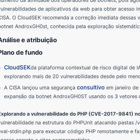
vulnerabilidades de aplicativos da web para obter acesso i
CISA. O CloudSEK recomenda a correção imediata dessas vul
botnet AndroxGH0st, conhecida pela exploração sistemática
Análise e atribuição
Plano de fundo
CloudSEK
da plataforma contextual de risco digital de 
explorando mais de 20 vulnerabilidades desde pelo men
consultivo
A CISA lançou uma segurança
em janeiro de
expansão da botnet AndroxGH0ST usando os 3 vetores de 
Explorando a vulnerabilidade do PHP (CVE-2017-9841) n
vulnerabilidade na estrutura do PHPUnit atacando pastas /
eval-stdin.php para executar código PHP remotamente e fa
acesso secreto a sites comprometidos.