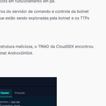
 bots em funcionamento em pé.
tros do servidor de comando e controle da botnet
que estão sendo exploradas pela botnet e os TTPs
estrutura maliciosa, o TRIAD da CloudSEK encontrou
otnet AndroxGH0st.