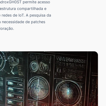
 AndroxGH0ST permite acesso
aestrutura compartilhada e
e redes de IoT. A pesquisa da
a necessidade de patches
loração.