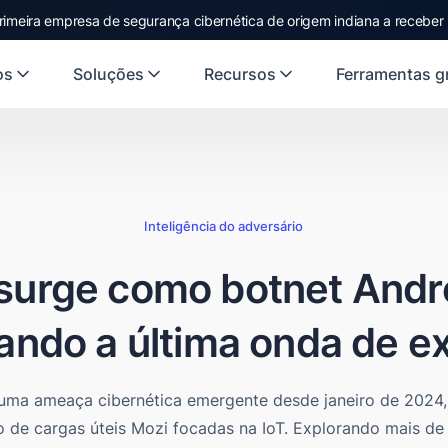
rimeira empresa de segurança cibernética de origem indiana a receber
os
Soluções
Recursos
Ferramentas gr
Inteligência do adversário
surge como botnet And
ndo a última onda de e
uma ameaça cibernética emergente desde janeiro de 2024,
 de cargas úteis Mozi focadas na IoT. Explorando mais de