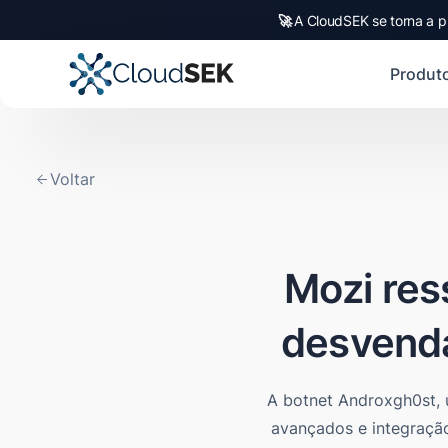
🚀
A CloudSEK se torna a p
Produt
Voltar
Mozi res
desvenda
A botnet Androxgh0st, 
avançados e integração