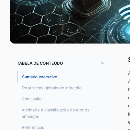
TABELA DE CONTEÚDO
Sumário executivo
Estatísticas globais de infecção
Conclusão
Atividade e classificação do ator de
ameaças
Referências