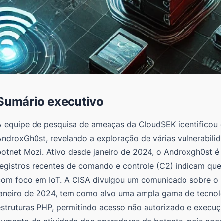
Sumário executivo
A equipe de pesquisa de ameaças da CloudSEK identificou d
AndroxGh0st, revelando a exploração de várias vulnerabili
botnet Mozi. Ativo desde janeiro de 2024, o Androxgh0st é
registros recentes de comando e controle (C2) indicam qu
com foco em IoT. A CISA divulgou um comunicado sobre o bo
janeiro de 2024, tem como alvo uma ampla gama de tecnolog
estruturas PHP, permitindo acesso não autorizado e execu
aumento da atividade dos operadores de botnets, pois ag