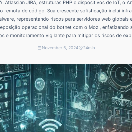
, Atlassian JIRA, estruturas PHP e dispositivos de IoT, o
 remota de código. Sua crescente sofisticação inclui infr
alware, representando riscos para servidores web globais 
eposição operacional do botnet com o Mozi, enfatizando 
os e monitoramento vigilante para mitigar os riscos de exp
November 6, 2024
24
min