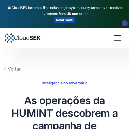
🚀
CloudSEK becomes first Indian origin cybersecurity company to receive
investment from
US state
fund
Read more
Slide 2 of 4.
Voltar
Inteligência do adversário
As operações da
HUMINT descobrem a
campanha de