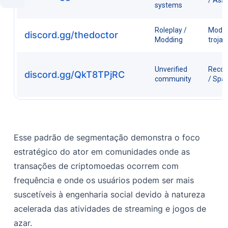
systems
Roleplay /
Mod/P
discord.gg/thedoctor
Modding
trojan
Unverified
Recon
discord.gg/QkT8TPjRC
community
/ Sp
Esse padrão de segmentação demonstra o foco
estratégico do ator em comunidades onde as
transações de criptomoedas ocorrem com
frequência e onde os usuários podem ser mais
suscetíveis à engenharia social devido à natureza
acelerada das atividades de streaming e jogos de
azar.