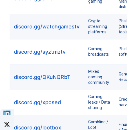
gaming
Malw
distri
Crypto
Phish
discord.gg/watchgamestv
streaming
(Stre
platforms
tools)
Gaming
Phishi
discord.gg/syztmztv
broadcasts
softw
Mixed
Gener
discord.gg/QKuNQRbT
gaming
Recon
community
Gaming
Crede
discord.gg/xposed
leaks / Data
harve
sharing
Gambling /
Finan
discord.gg/lootbox
Loot
/ Asse