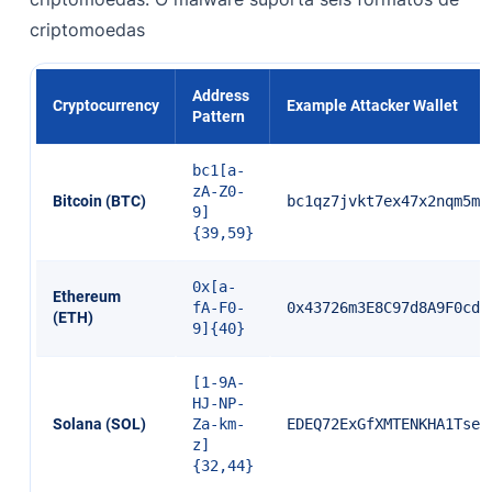
criptomoedas
Address
Cryptocurrency
Example Attacker Wallet
Pattern
bc1[a-
zA-Z0-
Bitcoin (BTC)
bc1qz7jvkt7ex47x2nqm5mz
9]
{39,59}
0x[a-
Ethereum
fA-F0-
0x43726m3E8C97d8A9F0cdE
(ETH)
9]{40}
[1-9A-
HJ-NP-
Solana (SOL)
Za-km-
EDEQ72ExGfXMTENKHA1Tsez
z]
{32,44}