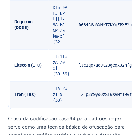
D[5-9A-
HJ-NP-
U][1-
Dogecoin
9A-HJ-
D634A6aAXMYT7KYqZPXFMoa
(DOGE)
NP-Za-
km-z]
{32}
ltc1[a-
zA-Z0-
Litecoin (LTC)
ltc1qq7a80tz3geqx32nfgn
9]
{39,59}
T[A-Za-
Tron (TRX)
z1-9]
TZ1p3c9ydQzSTWXVMYT9vfr
{33}
O uso da codificação base64 para padrões regex
serve como uma técnica básica de ofuscação para