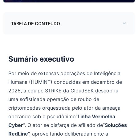
TABELA DE CONTEÚDO
Sumário executivo
Principais descobertas
Sumário executivo
Coleta e atribuição de inteligência contra ameaças
Por meio de extensas operações de Inteligência
Operações da HUMINT e estabelecimento de contato
inicial
Humana (HUMINT) conduzidas em dezembro de
2025, a equipe STRIKE da CloudSEK descobriu
Mapeamento da comunidade alvo
uma sofisticada operação de roubo de
Análise técnica e engenharia reversa de malware
criptomoedas orquestrada pelo ator da ameaça
Mapeamento da estrutura MITRE ATT&CK
operando sob o pseudônimo”
Linha Vermelha
Cyber
“. O ator se disfarça de afiliado de”
Soluções
Regras de detecção e consultas de caça
RedLine
”, aproveitando deliberadamente a