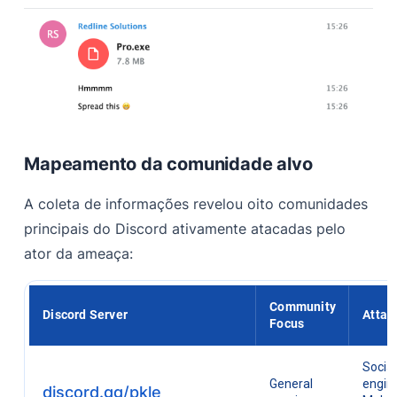
Mapeamento da comunidade alvo
A coleta de informações revelou oito comunidades
principais do Discord ativamente atacadas pelo
ator da ameaça:
Community
Discord Server
Attac
Focus
Social
General
engine
discord.gg/pkle