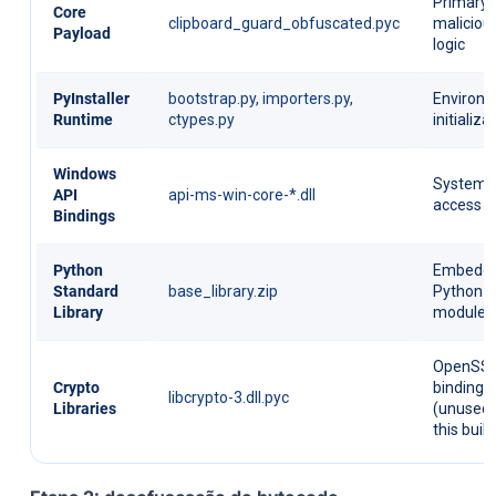
Primary
Core
clipboard_guard_obfuscated.pyc
maliciou
Payload
logic
PyInstaller
bootstrap.py, importers.py,
Environ
Runtime
ctypes.py
initializa
Windows
System 
API
api-ms-win-core-*.dll
access
Bindings
Python
Embedd
Standard
base_library.zip
Python
Library
modules
OpenSS
Crypto
bindings
libcrypto-3.dll.pyc
Libraries
(unused 
this build