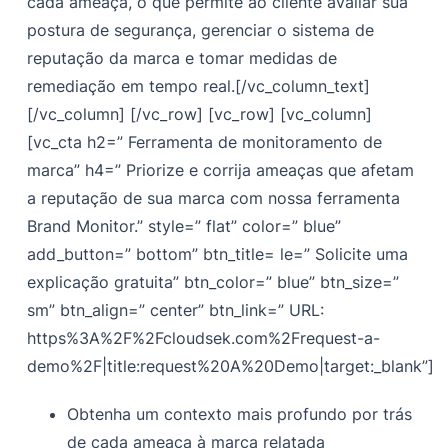
cada ameaça, o que permite ao cliente avaliar sua
postura de segurança, gerenciar o sistema de
reputação da marca e tomar medidas de
remediação em tempo real.
[/vc_column_text]
[/vc_column] [/vc_row] [vc_row] [vc_column]
[vc_cta h2=” Ferramenta de monitoramento de
marca” h4=” Priorize e corrija ameaças que afetam
a reputação de sua marca com nossa ferramenta
Brand Monitor.” style=” flat” color=” blue”
add_button=” bottom” btn_title= le=” Solicite uma
explicação gratuita” btn_color=” blue” btn_size=”
sm” btn_align=” center” btn_link=” URL:
https%3A%2F%2Fcloudsek.com%2Frequest-a-
demo%2F|title:request%20A%20Demo|target:_blank”]
Obtenha um contexto mais profundo por trás
de cada ameaça à marca relatada