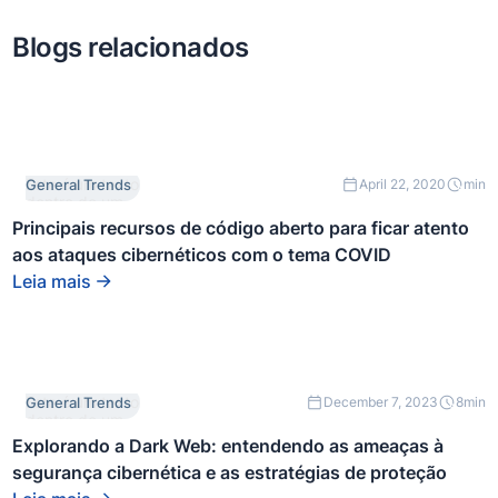
Blogs relacionados
Este é um texto
General Trends
April 22, 2020
min
dentro de um
bloco div.
Principais recursos de código aberto para ficar atento
aos ataques cibernéticos com o tema COVID
Leia mais
Este é um texto
General Trends
December 7, 2023
8
min
dentro de um
bloco div.
Explorando a Dark Web: entendendo as ameaças à
segurança cibernética e as estratégias de proteção