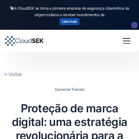
🚀
A CloudSEK se torna a primeira empresa de segurança cibernética de
origem indiana a receber investimentos da
Leia mais
Voltar
General Trends
Proteção de marca
digital: uma estratégia
revolucionária para a