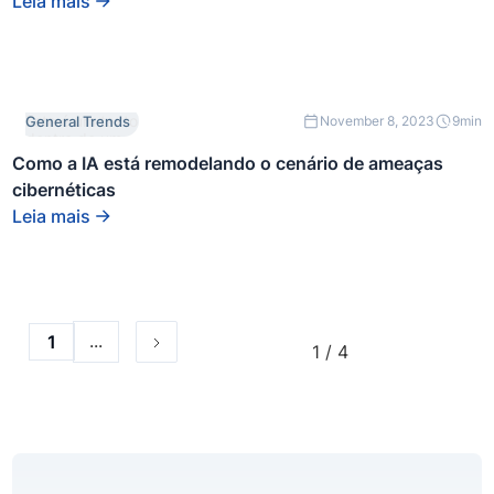
Leia mais
Este é um texto
General Trends
November 8, 2023
9
min
dentro de um
bloco div.
Como a IA está remodelando o cenário de ameaças
cibernéticas
Leia mais
...
1
1 / 4