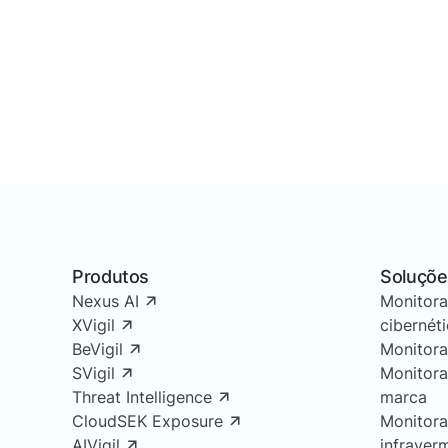
Produtos
Soluçõe
Nexus AI
Monitor
XVigil
cibernét
BeVigil
Monitor
SVigil
Monitor
Threat Intelligence
marca
CloudSEK Exposure
Monitor
AIVigil
infraver