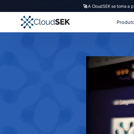
🚀
A CloudSEK se torna a p
Produt