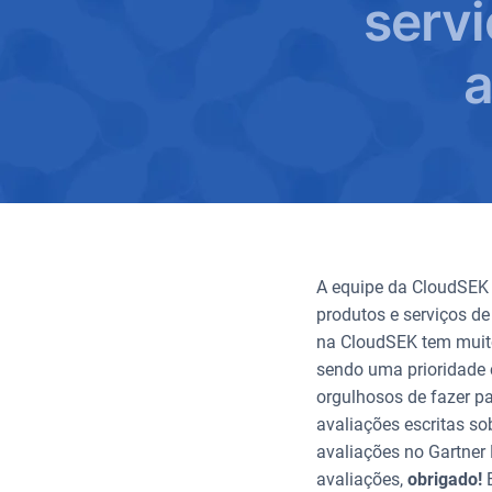
servi
a
A equipe da CloudSEK 
produtos e serviços d
na CloudSEK tem muito
sendo uma prioridade 
orgulhosos de fazer p
avaliações escritas so
avaliações no Gartner 
avaliações,
obrigado!
E