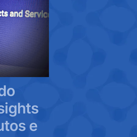
 do
sights
utos e