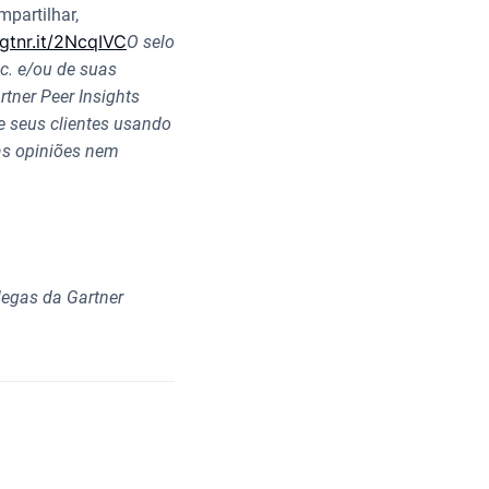
partilhar,
/gtnr.it/2NcqIVC
O selo
nc. e/ou de suas
tner Peer Insights
e seus clientes usando
as opiniões nem
legas da Gartner