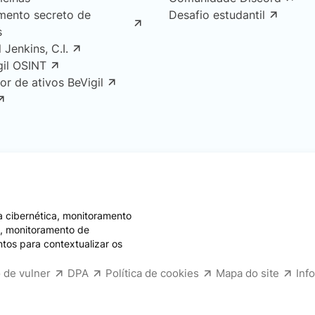
mento secreto de
Desafio estudantil
s
l Jenkins, C.I.
gil OSINT
or de ativos BeVigil
 cibernética, monitoramento
e, monitoramento de
ntos para contextualizar os
 de vulner
DPA
Política de cookies
Mapa do site
Inf