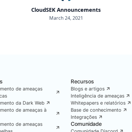
CloudSEK Announcements
March 24, 2021
s
Recursos
amento de ameaças
Blogs e artigos
icas
Inteligência de ameaças
amento da Dark Web
Whitepapers e relatórios
amento de ameaças à
Base de conhecimento
Integrações
Comunidade
amento de ameaças
melhas
Comunidade Discord