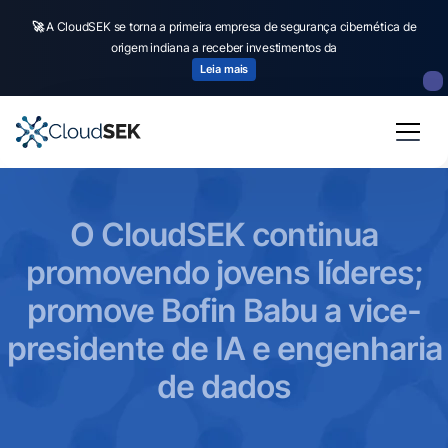
🚀
A CloudSEK se torna a primeira empresa de segurança cibernética de
origem indiana a receber investimentos da
Leia mais
O CloudSEK continua
promovendo jovens líderes;
promove Bofin Babu a vice-
presidente de IA e engenharia
de dados