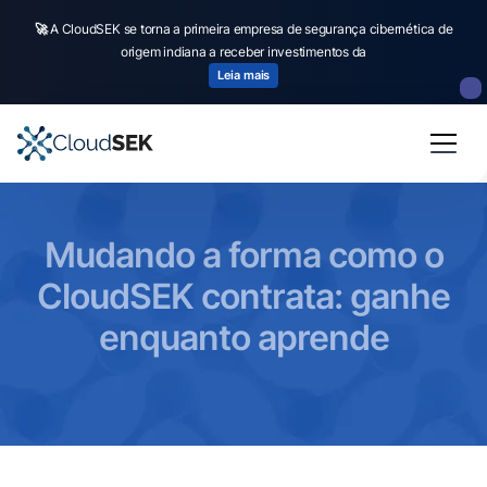
🚀
A CloudSEK se torna a primeira empresa de segurança cibernética de
origem indiana a receber investimentos da
Leia mais
Mudando a forma como o
CloudSEK contrata: ganhe
enquanto aprende