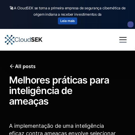
🚀
CloudSEK becomes first Indian origin cybersecurity company to receive
investment from
US state
fund
Read more
Slide 2 of 4.
All posts
Melhores práticas para
inteligência de
ameaças
A implementação de uma inteligência
eficaz contra ameaças envolve selecionar