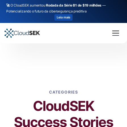
🚀
O CloudSEK aumentou
Rodada da Série B1 de $19 milhões
—
Potencializando o futuro da cibersegurança preditiva
Leia mais
CATEGORIES
CloudSEK
Success Stories