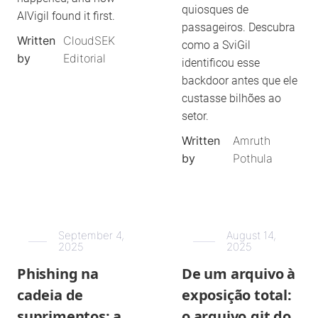
quiosques de
AIVigil found it first.
passageiros. Descubra
Written
CloudSEK
como a SviGil
by
Editorial
identificou esse
backdoor antes que ele
custasse bilhões ao
setor.
Written
Amruth
by
Pothula
September 4,
August 14,
2025
2025
Phishing na
De um arquivo à
cadeia de
exposição total:
suprimentos: a
o arquivo.git do