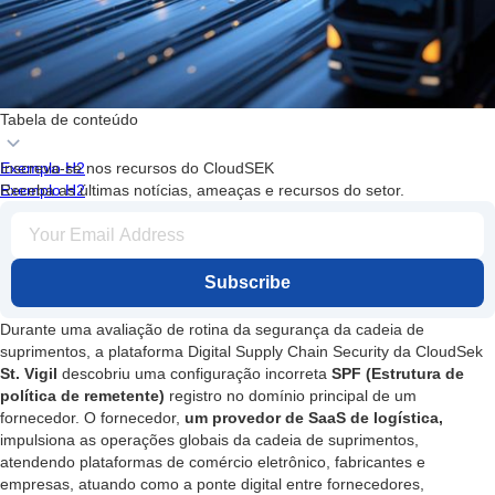
Tabela de conteúdo
Exemplo H2
Inscreva-se nos recursos do CloudSEK
Exemplo H2
Receba as últimas notícias, ameaças e recursos do setor.
Subscribe
Durante uma avaliação de rotina da segurança da cadeia de
suprimentos, a plataforma Digital Supply Chain Security da CloudSek
St. Vigil
descobriu uma configuração incorreta
SPF (Estrutura de
política de remetente)
registro no domínio principal de um
fornecedor. O fornecedor,
um provedor de SaaS de logística,
impulsiona as operações globais da cadeia de suprimentos,
atendendo plataformas de comércio eletrônico, fabricantes e
empresas, atuando como a ponte digital entre fornecedores,