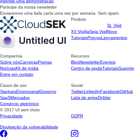
Agende uma demonstração
Participe da nossa newsletter
Enviaremos uma bela carta uma vez por semana. Sem spam.
Produto
St. Vigil
XV Vigília
Seja Vigil
Novo
Tutoriais
Preços
Lançamentos
Companhia
Recursos
Sobre nós
Carreiras
Prensa
Blog
Newsletter
Eventos
Notícias
Kit de mídia
Centro de ajuda
Tutoriais
Suporte
Entre em contato
Casos de uso
Social
Startups
Empresarial
Governo
Twitter
LinkedIn
Facebook
GitHub
SaaS
Mercados
Lista de anjos
Driblar
Comércio eletrônico
© 2017 UI sem título
Privacidade
GDPR
Divulgação da vulnerabilidade