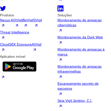
Produtos
Soluções
Nexus AI
XVigil
BeVigil
SVigil
Monitoramento de ameaças
cibernéticas
Threat Intelligence
Monitoramento da Dark Web
CloudSEK Exposure
AIVigil
Monitoramento de ameaças à
marca
Aplicativo móvel
Monitoramento de ameaças
infravermelhas
Escaneamento secreto de
parceiros
Seja Vigil Jenkins, C.I.