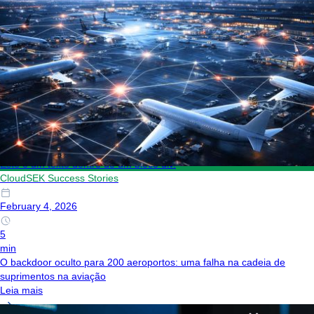
Este é um texto dentro de um bloco div.
CloudSEK Success Stories
February 4, 2026
5
min
O backdoor oculto para 200 aeroportos: uma falha na cadeia de
suprimentos na aviação
Leia mais