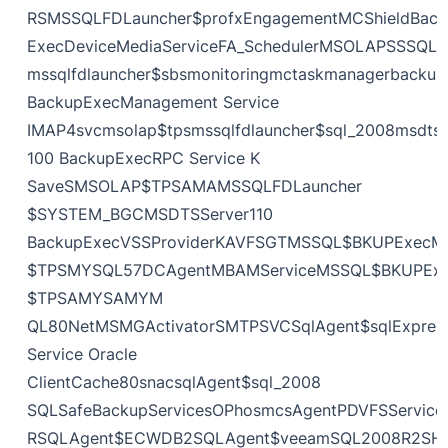
RSMSSQLFDLauncher$profxEngagementMCShieldBack
ExecDeviceMediaServiceFA_SchedulerMSOLAPSSSQL_
mssqlfdlauncher$sbsmonitoringmctaskmanagerbackup
BackupExecManagement Service
IMAP4svcmsolap$tpsmssqlfdlauncher$sql_2008msdtss
100 BackupExecRPC Service K
SaveSMSOLAP$TPSAMAMSSQLFDLauncher
$SYSTEM_BGCMSDTSServer110
BackupExecVSSProviderKAVFSGTMSSQL$BKUPExecM
$TPSMYSQL57DCAgentMBAMServiceMSSQL$BKUPExe
$TPSAMYSAMYM
QL80NetMSMGActivatorSMTPSVCSqlAgent$sqlExpress
Service Oracle
ClientCache80snacsqlAgent$sql_2008
SQLSafeBackupServicesOPhosmcsAgentPDVFSServic
RSQLAgent$ECWDB2SQLAgent$veeamSQL2008R2SH