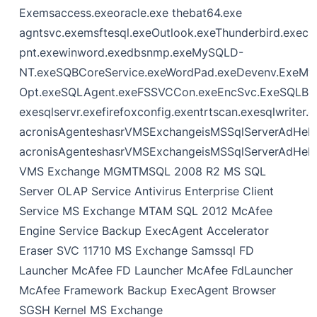
Exemsaccess.exeoracle.exe thebat64.exe
agntsvc.exemsftesql.exeOutlook.exeThunderbird.exe
pnt.exewinword.exedbsnmp.exeMySQLD-
NT.exeSQBCoreService.exeWordPad.exeDevenv.ExeM
Opt.exeSQLAgent.exeFSSVCCon.exeEncSvc.ExeSQLBrow
exesqlservr.exefirefoxconfig.exentrtscan.exesqlwriter.e
acronisAgenteshasrVMSExchangeisMSSqlServerAdHelp
acronisAgenteshasrVMSExchangeisMSSqlServerAdHelp
VMS Exchange MGMTMSQL 2008 R2 MS SQL
Server OLAP Service Antivirus Enterprise Client
Service MS Exchange MTAM SQL 2012 McAfee
Engine Service Backup ExecAgent Accelerator
Eraser SVC 11710 MS Exchange Samssql FD
Launcher McAfee FD Launcher McAfee FdLauncher
McAfee Framework Backup ExecAgent Browser
SGSH Kernel MS Exchange