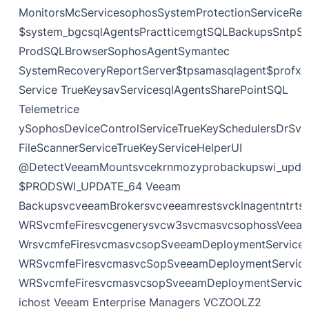
MonitorsMcServicesophosSystemProtectionServiceRe
$system_bgcsqlAgentsPractticemgtSQLBackupsSntpSer
ProdSQLBrowserSophosAgentSymantec
SystemRecoveryReportServer$tpsamasqlagent$profxe
Service TrueKeysavServicesqlAgentsSharePointSQL
Telemetrice
ySophosDeviceControlServiceTrueKeySchedulersDr
FileScannerServiceTrueKeyServiceHelperUI
@DetectVeeamMountsvcekrnmozyprobackupswi_updat
$PRODSWI_UPDATE_64 Veeam
BackupsvcveeamBrokersvcveeamrestsvcklnagentntr
WRSvcmfeFiresvcgenerysvcw3svcmasvcsophossVeeam
WrsvcmfeFiresvcmasvcsopSveeamDeploymentService
WRSvcmfeFiresvcmasvcSopSveeamDeploymentServic
WRSvcmfeFiresvcmasvcsopSveeamDeploymentServic
ichost Veeam Enterprise Managers VCZOOLZ2