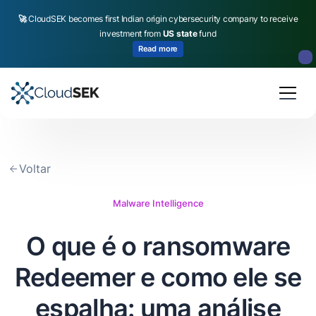
🚀
CloudSEK becomes first Indian origin cybersecurity company to receive
investment from
US state
fund
Read more
Slide 2 of 4.
Voltar
Malware Intelligence
O que é o ransomware
Redeemer e como ele se
espalha: uma análise