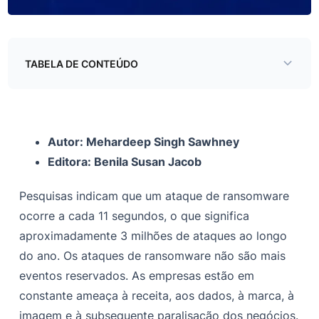
TABELA DE CONTEÚDO
Evolução do Redeemer Ransomware 2.0
Modus Operandi
Autor: Mehardeep Singh Sawhney
Detalhes do Ransomware
Editora: Benila Susan Jacob
Análise técnica
Pesquisas indicam que um ataque de ransomware
Assinatura de ransomware
ocorre a cada 11 segundos, o que significa
Estágio I — Operações de pré-criptografia
aproximadamente 3 milhões de ataques ao longo
do ano. Os ataques de ransomware não são mais
Etapa II — Preparação para a criptografia
eventos reservados. As empresas estão em
Criptografia
constante ameaça à receita, aos dados, à marca, à
Coleção Ransom
imagem e à subsequente paralisação dos negócios.