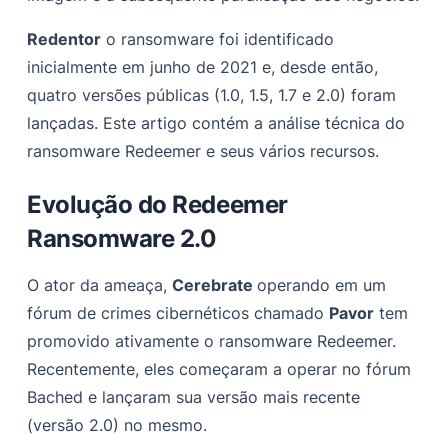
Lista de executáveis e serviços encerrados pelo
Redentor
o ransomware foi identificado
ransomware
inicialmente em junho de 2021 e, desde então,
Indicadores de compromisso (IOCs)
quatro versões públicas (1.0, 1.5, 1.7 e 2.0) foram
lançadas. Este artigo contém a análise técnica do
Apêndice
ransomware Redeemer e seus vários recursos.
Evolução do Redeemer
Ransomware 2.0
O ator da ameaça,
Cerebrate
operando em um
fórum de crimes cibernéticos chamado
Pavor
tem
promovido ativamente o ransomware Redeemer.
Recentemente, eles começaram a operar no fórum
Bached e lançaram sua versão mais recente
(versão 2.0) no mesmo.