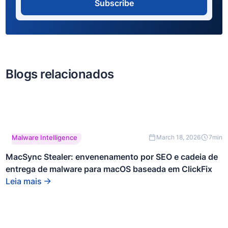
Subscribe
Blogs relacionados
Este é um texto
Malware Intelligence
March 18, 2026
7
min
dentro de um bloco
div.
MacSync Stealer: envenenamento por SEO e cadeia de
entrega de malware para macOS baseada em ClickFix
Leia mais