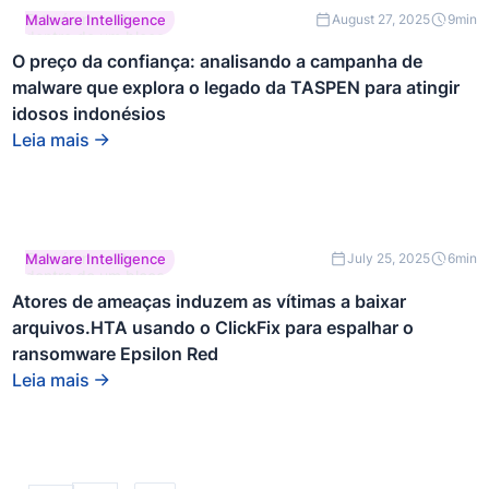
Este é um texto
Malware Intelligence
August 27, 2025
9
min
dentro de um bloco
div.
O preço da confiança: analisando a campanha de
malware que explora o legado da TASPEN para atingir
idosos indonésios
Leia mais
Este é um texto
Malware Intelligence
July 25, 2025
6
min
dentro de um bloco
div.
Atores de ameaças induzem as vítimas a baixar
arquivos.HTA usando o ClickFix para espalhar o
ransomware Epsilon Red
Leia mais