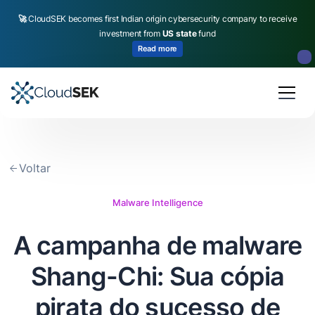
🚀
CloudSEK becomes first Indian origin cybersecurity company to receive
investment from
US state
fund
Read more
Slide 2 of 4.
Voltar
Malware Intelligence
A campanha de malware
Shang-Chi: Sua cópia
pirata do sucesso de