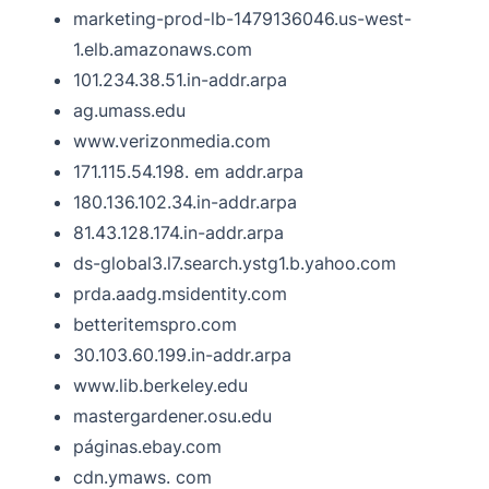
marketing-prod-lb-1479136046.us-west-
1.elb.amazonaws.com
101.234.38.51.in-addr.arpa
ag.umass.edu
www.verizonmedia.com
171.115.54.198. em addr.arpa
180.136.102.34.in-addr.arpa
81.43.128.174.in-addr.arpa
ds-global3.l7.search.ystg1.b.yahoo.com
prda.aadg.msidentity.com
betteritemspro.com
30.103.60.199.in-addr.arpa
www.lib.berkeley.edu
mastergardener.osu.edu
páginas.ebay.com
cdn.ymaws. com