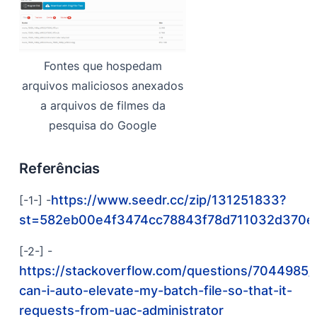
Fontes que hospedam
arquivos maliciosos anexados
a arquivos de filmes da
pesquisa do Google
Referências
https://www.seedr.cc/zip/131251833?
[-1-] -
st=582eb00e4f3474cc78843f78d711032d370e
[-2-] -
https://stackoverflow.com/questions/7044985
can-i-auto-elevate-my-batch-file-so-that-it-
requests-from-uac-administrator