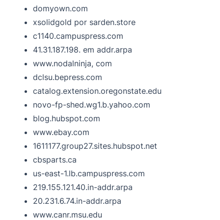
domyown.com
xsolidgold por sarden.store
c1140.campuspress.com
41.31.187.198. em addr.arpa
www.nodalninja, com
dclsu.bepress.com
catalog.extension.oregonstate.edu
novo-fp-shed.wg1.b.yahoo.com
blog.hubspot.com
www.ebay.com
1611177.group27.sites.hubspot.net
cbsparts.ca
us-east-1.lb.campuspress.com
219.155.121.40.in-addr.arpa
20.231.6.74.in-addr.arpa
www.canr.msu.edu