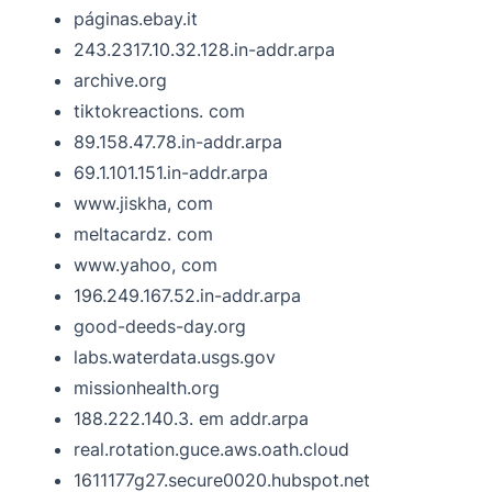
páginas.ebay.it
243.2317.10.32.128.in-addr.arpa
archive.org
tiktokreactions. com
89.158.47.78.in-addr.arpa
69.1.101.151.in-addr.arpa
www.jiskha, com
meltacardz. com
www.yahoo, com
196.249.167.52.in-addr.arpa
good-deeds-day.org
labs.waterdata.usgs.gov
missionhealth.org
188.222.140.3. em addr.arpa
real.rotation.guce.aws.oath.cloud
1611177g27.secure0020.hubspot.net