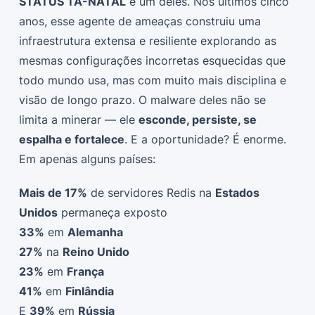
STATUS TA-NATAL
é um deles. Nos últimos cinco
anos, esse agente de ameaças construiu uma
infraestrutura extensa e resiliente explorando as
mesmas configurações incorretas esquecidas que
todo mundo usa, mas com muito mais disciplina e
visão de longo prazo. O malware deles não se
limita a minerar — ele
esconde, persiste, se
espalha e fortalece
. E a oportunidade? É enorme.
Em apenas alguns países:
Mais de 17%
de servidores Redis na
Estados
Unidos
permaneça exposto
33%
em
Alemanha
27%
na
Reino Unido
23%
em
França
41%
em
Finlândia
E
39%
em
Rússia