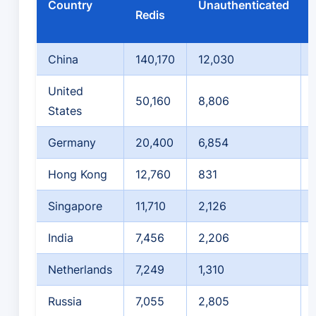
Country
Unauthenticated
Redis
China
140,170
12,030
United
50,160
8,806
States
Germany
20,400
6,854
Hong Kong
12,760
831
Singapore
11,710
2,126
India
7,456
2,206
Netherlands
7,249
1,310
Russia
7,055
2,805