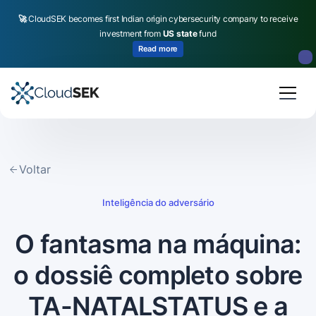
🚀
CloudSEK becomes first Indian origin cybersecurity company to receive
investment from
US state
fund
Read more
Slide 2 of 4.
Voltar
Inteligência do adversário
O fantasma na máquina:
o dossiê completo sobre
TA-NATALSTATUS e a