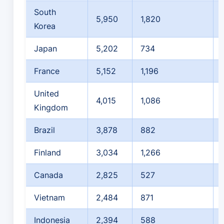
South
5,950
1,820
Korea
Japan
5,202
734
France
5,152
1,196
United
4,015
1,086
Kingdom
Brazil
3,878
882
Finland
3,034
1,266
Canada
2,825
527
Vietnam
2,484
871
Indonesia
2,394
588