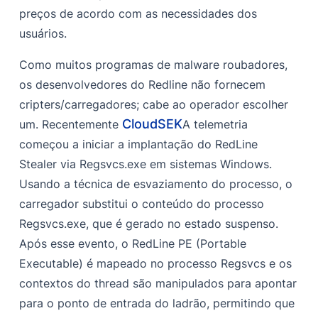
Vinculação dinâmica em tempo de execução
preços de acordo com as necessidades dos
usuários.
Informações do sistema
Dados do navegador
Como muitos programas de malware roubadores,
os desenvolvedores do Redline não fornecem
Captador de arquivos
cripters/carregadores; cabe ao operador escolher
Carteiras e extensões
CloudSEK
um. Recentemente
A telemetria
Discórdia
começou a iniciar a implantação do RedLine
Stealer via Regsvcs.exe em sistemas Windows.
Lançadores de jogos
Usando a técnica de esvaziamento do processo, o
VPN
carregador substitui o conteúdo do processo
Aplicativos de FTP
Regsvcs.exe, que é gerado no estado suspenso.
Após esse evento, o RedLine PE (Portable
Captura de tela
Executable) é mapeado no processo Regsvcs e os
Execução de tarefas
contextos do thread são manipulados para apontar
para o ponto de entrada do ladrão, permitindo que
Comunicação