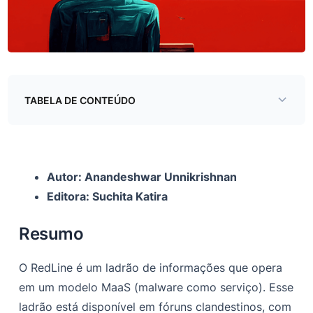
TABELA DE CONTEÚDO
Resumo
Características do Stealer
Autor: Anandeshwar Unnikrishnan
Configuração incorporada
Editora: Suchita Katira
Verificação da região
Resumo
Configuração C2
Instanciando o Stealer
O RedLine é um ladrão de informações que opera
em um modelo MaaS (malware como serviço). Esse
Roubo de dados
ladrão está disponível em fóruns clandestinos, com