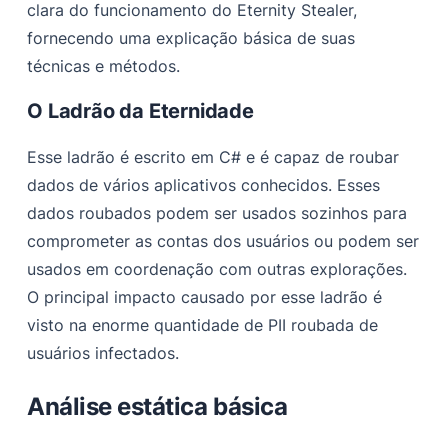
Aplicativos de jogos e streaming
clara do funcionamento do Eternity Stealer,
fornecendo uma explicação básica de suas
Aplicativos de FTP
técnicas e métodos.
Aplicativos VPN
O Ladrão da Eternidade
Aplicativos de mensagens e e-mail
Esse ladrão é escrito em C# e é capaz de roubar
Carteiras
dados de vários aplicativos conhecidos. Esses
Navegadores
dados roubados podem ser usados sozinhos para
Senhas de WiFi
comprometer as contas dos usuários ou podem ser
usados em coordenação com outras explorações.
Enumeração do Active Directory
O principal impacto causado por esse ladrão é
Captador de arquivos
visto na enorme quantidade de PII roubada de
Detalhes da localização
usuários infectados.
Operações de rede
Análise estática básica
Indicadores de compromisso (IOCs)