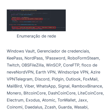
Enumeração de rede
Windows Vault, Gerenciador de credenciais,
KeePass, NordPass, 1Password, RoboForm
Steam,
Twitch, OBS
FileZilla, WinSCP, CoreFTP, floco de
neve
NordVPN, Earth VPN, Windscripe VPN, Azire
VPN
Telegram, Discord, Pidgin, Outlook, FoxMail,
MailBird, Viber, WhatsApp, Signal, Rambox
Binance,
Monero, BitcoinCore, DashCoinCore, LiteCoinCore,
Electrum, Exodus, Atomic, TonWallet, Jaxx,
Coinomi, Daedalus, Zcash, Guarda, Wasabi,