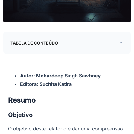
TABELA DE CONTEÚDO
Resumo
Objetivo
Autor: Mehardeep Singh Sawhney
O Ladrão da Eternidade
Editora: Suchita Katira
Análise estática básica
Resumo
Ofuscação
Roubo de dados
Objetivo
Gerentes de credenciais
O objetivo deste relatório é dar uma compreensão