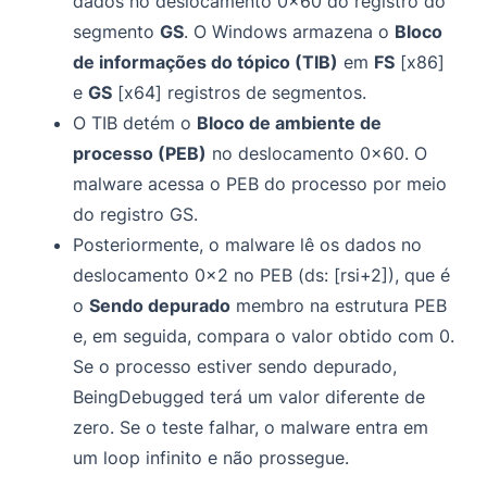
dados no deslocamento 0x60 do registro do
segmento
GS
. O Windows armazena o
Bloco
de informações do tópico (TIB)
em
FS
[x86]
e
GS
[x64] registros de segmentos.
O TIB detém o
Bloco de ambiente de
processo (PEB)
no deslocamento 0x60. O
malware acessa o PEB do processo por meio
do registro GS.
Posteriormente, o malware lê os dados no
deslocamento 0x2 no PEB (ds: [rsi+2]), que é
o
Sendo depurado
membro na estrutura PEB
e, em seguida, compara o valor obtido com 0.
Se o processo estiver sendo depurado,
BeingDebugged terá um valor diferente de
zero. Se o teste falhar, o malware entra em
um loop infinito e não prossegue.