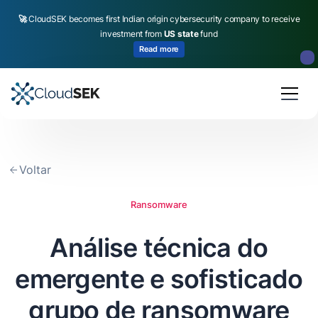
🚀
CloudSEK becomes first Indian origin cybersecurity company to receive
investment from
US state
fund
Read more
Slide 2 of 4.
Voltar
Ransomware
Análise técnica do
emergente e sofisticado
grupo de ransomware