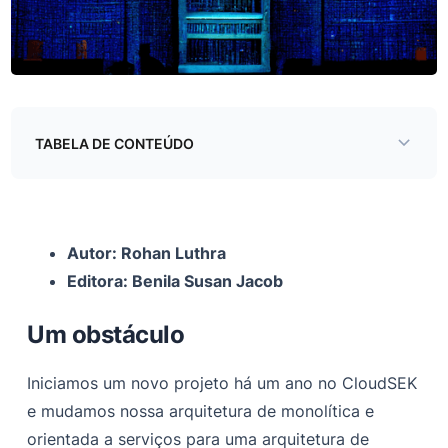
TABELA DE CONTEÚDO
Um obstáculo
A solução
Autor: Rohan Luthra
Coisas no mercado
Editora: Benila Susan Jacob
Configurando o NX
Um obstáculo
Cereja no topo
Conclusão
Iniciamos um novo projeto há um ano no CloudSEK
e mudamos nossa arquitetura de monolítica e
Outras notas importantes com NX
orientada a serviços para uma arquitetura de