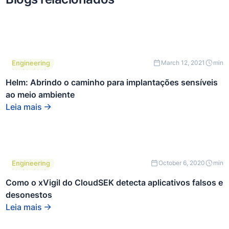
Este é um
Engineering
March 12, 2021
min
texto dentro
de um bloco
Helm: Abrindo o caminho para implantações sensíveis
div.
ao meio ambiente
Leia mais
Este é um
Engineering
October 6, 2020
min
texto dentro
de um bloco
Como o xVigil do CloudSEK detecta aplicativos falsos e
div.
desonestos
Leia mais