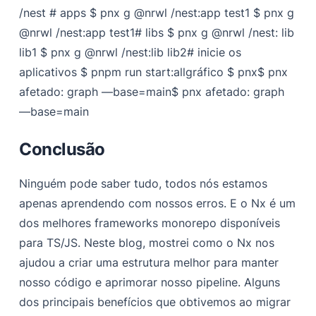
/nest # apps
$ pnx g @nrwl /nest:app test1
$ pnx g
@nrwl /nest:app test1# libs
$ pnx g @nrwl /nest: lib
lib1
$ pnx g @nrwl /nest:lib lib2# inicie os
aplicativos
$ pnpm run start:all
gráfico $ pnx
$ pnx
afetado: graph —base=main
$ pnx afetado: graph
—base=main
Conclusão
Ninguém pode saber tudo, todos nós estamos
apenas aprendendo com nossos erros. E o Nx é um
dos melhores frameworks monorepo disponíveis
para TS/JS. Neste blog, mostrei como o Nx nos
ajudou a criar uma estrutura melhor para manter
nosso código e aprimorar nosso pipeline. Alguns
dos principais benefícios que obtivemos ao migrar