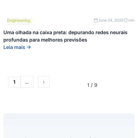
Este é um
Engineering
June 24, 2020
min
texto dentro
de um bloco
Uma olhada na caixa preta: depurando redes neurais
div.
profundas para melhores previsões
Leia mais
...
1
1 / 9