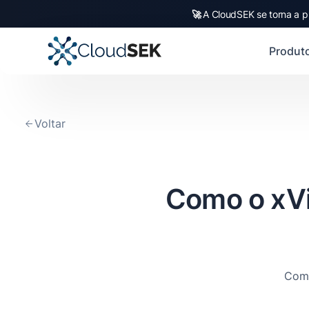
🚀
A CloudSEK se torna a p
Produt
Voltar
Como o xVi
Como