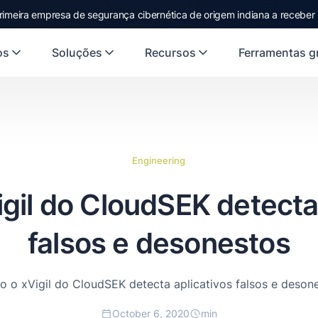
rimeira empresa de segurança cibernética de origem indiana a receber
os
Soluções
Recursos
Ferramentas gr
Engineering
gil do CloudSEK detecta 
falsos e desonestos
 o xVigil do CloudSEK detecta aplicativos falsos e deson
October 6, 2020
min