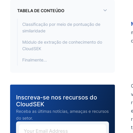
TABELA DE CONTEÚDO
Classificação por meio de pontuação de
similaridade
Módulo de extração de conhecimento do
CloudSEK
Finalmente...
Inscreva-se nos recursos do
CloudSEK
Receba as últimas notícias, ameaças e recursos
do setor.