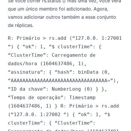
Se você correr
rs.status ()
mas uma vez, você verá
que um único membro foi adicionado. Agora,
vamos adicionar outros também a esse conjunto
de réplicas.
R: Primário >
rs.add (“127.0.0. 1:27001
“)
{
“ok”: 1,
“$ clusterTime”: {
“ClusterTime”: Carregamento de
dados/hora (1604637486, 1),
“assinatura”: {
“hash”: binData (0,
“AAAAAAAAAAAAAAAAAAAAAAAAAAAAAAAAA=”),
“ID da chave”: NumberLong (0)
}
},
“Tempo de operação”: Timestamp
(1604637486, 1)
}
R: Primário >
rs.add
(“127.0.0. 1:27002 “)
{
“ok”: 1,
“$
clusterTime”: {
“ClusterTime”: