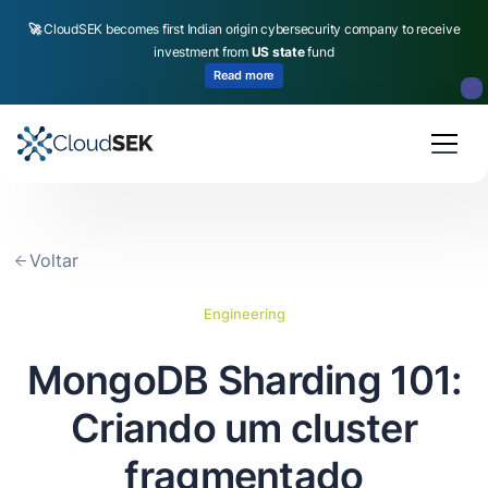
🚀
CloudSEK becomes first Indian origin cybersecurity company to receive
investment from
US state
fund
Read more
Slide 2 of 4.
Voltar
Engineering
MongoDB Sharding 101:
Criando um cluster
fragmentado