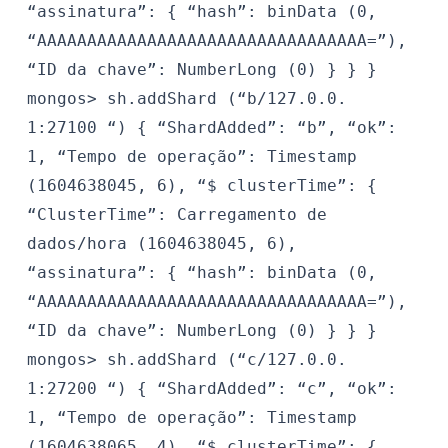
“assinatura”: {
“hash”: binData (0,
“AAAAAAAAAAAAAAAAAAAAAAAAAAAAAAAAA=”),
“ID da chave”: NumberLong (0)
}
}
}
mongos>
sh.addShard (“b/127.0.0.
1:27100 “)
{
“ShardAdded”: “b”,
“ok”:
1,
“Tempo de operação”: Timestamp
(1604638045, 6),
“$ clusterTime”: {
“ClusterTime”: Carregamento de
dados/hora (1604638045, 6),
“assinatura”: {
“hash”: binData (0,
“AAAAAAAAAAAAAAAAAAAAAAAAAAAAAAAAA=”),
“ID da chave”: NumberLong (0)
}
}
}
mongos>
sh.addShard (“c/127.0.0.
1:27200 “)
{
“ShardAdded”: “c”,
“ok”:
1,
“Tempo de operação”: Timestamp
(1604638065, 4),
“$ clusterTime”: {