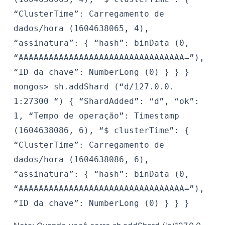
“ClusterTime”: Carregamento de
dados/hora (1604638065, 4),
“assinatura”: {
“hash”: binData (0,
“AAAAAAAAAAAAAAAAAAAAAAAAAAAAAAAAA=”),
“ID da chave”: NumberLong (0)
}
}
}
mongos>
sh.addShard (“d/127.0.0.
1:27300 “)
{
“ShardAdded”: “d”,
“ok”:
1,
“Tempo de operação”: Timestamp
(1604638086, 6),
“$ clusterTime”: {
“ClusterTime”: Carregamento de
dados/hora (1604638086, 6),
“assinatura”: {
“hash”: binData (0,
“AAAAAAAAAAAAAAAAAAAAAAAAAAAAAAAAA=”),
“ID da chave”: NumberLong (0)
}
}
}