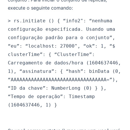
execute o seguinte comando:
>
rs.initiate ()
{
“info2": “nenhuma
configuração especificada. Usando uma
configuração padrão para o conjunto”,
“eu”: “localhost: 27000",
“ok”: 1,
“$
clusterTime”: {
“ClusterTime”:
Carregamento de dados/hora (1604637446,
1),
“assinatura”: {
“hash”: binData (0,
“AAAAAAAAAAAAAAAAAAAAAAAAAAAAAAAAA=”),
“ID da chave”: NumberLong (0)
}
},
“Tempo de operação”: Timestamp
(1604637446, 1)
}