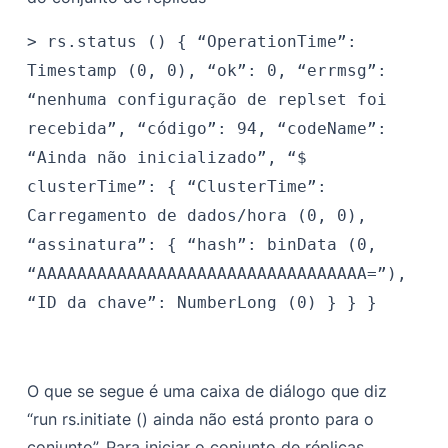
>
rs.status ()
{
“OperationTime”:
Timestamp (0, 0),
“ok”: 0,
“errmsg”:
“nenhuma configuração de replset foi
recebida”,
“código”: 94,
“codeName”:
“Ainda não inicializado”,
“$
clusterTime”: {
“ClusterTime”:
Carregamento de dados/hora (0, 0),
“assinatura”: {
“hash”: binData (0,
“AAAAAAAAAAAAAAAAAAAAAAAAAAAAAAAAA=”),
“ID da chave”: NumberLong (0)
}
}
}
O que se segue é uma caixa de diálogo que diz
“run rs.initiate () ainda não está pronto para o
conjunto”. Para iniciar o conjunto de réplicas,