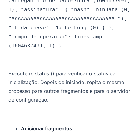
Carregamento de dados/hora (1604637491,
1),
“assinatura”: {
“hash”: binData (0,
“AAAAAAAAAAAAAAAAAAAAAAAAAAAAAAAAA=”),
“ID da chave”: NumberLong (0)
}
},
“Tempo de operação”: Timestamp
(1604637491, 1)
}
Execute rs.status () para verificar o status da
inicialização. Depois de iniciado, repita o mesmo
processo para outros fragmentos e para o servidor
de configuração.
Adicionar fragmentos