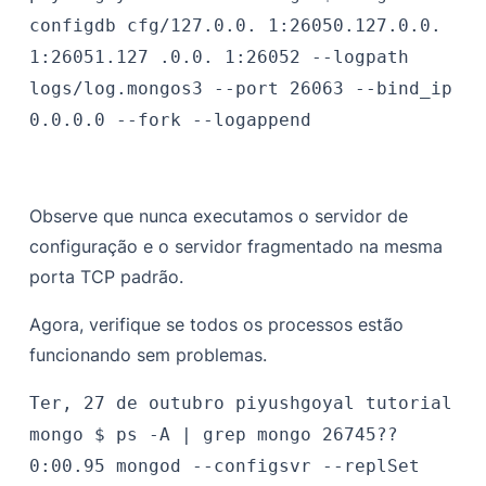
configdb cfg/127.0.0. 1:26050.127.0.0.
1:26051.127 .0.0. 1:26052 --logpath
logs/log.mongos3 --port 26063 --bind_ip
0.0.0.0 --fork --logappend
Observe que nunca executamos o servidor de
configuração e o servidor fragmentado na mesma
porta TCP padrão.
Agora, verifique se todos os processos estão
funcionando sem problemas.
Ter, 27 de outubro
piyushgoyal
tutorial
mongo $
ps -A | grep mongo
26745??
0:00.95 mongod --configsvr --replSet