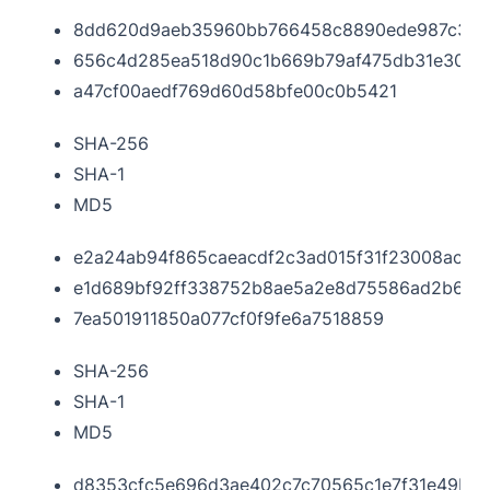
8dd620d9aeb35960bb766458c8890ede987c33d
656c4d285ea518d90c1b669b79af475db31e30b1
a47cf00aedf769d60d58bfe00c0b5421
SHA-256
SHA-1
MD5
e2a24ab94f865caeacdf2c3ad015f31f23008ac6d
e1d689bf92ff338752b8ae5a2e8d75586ad2b67b
7ea501911850a077cf0f9fe6a7518859
SHA-256
SHA-1
MD5
d8353cfc5e696d3ae402c7c70565c1e7f31e49bcf