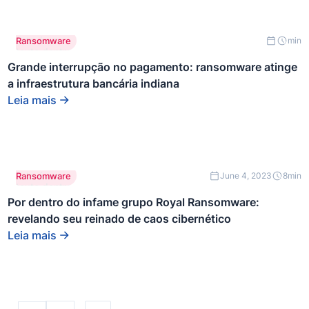
Este é um
Ransomware
min
texto dentro
de um bloco
Grande interrupção no pagamento: ransomware atinge
div.
a infraestrutura bancária indiana
Leia mais
Este é um
Ransomware
June 4, 2023
8
min
texto dentro
de um bloco
Por dentro do infame grupo Royal Ransomware:
div.
revelando seu reinado de caos cibernético
Leia mais