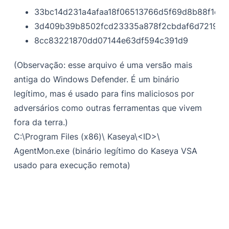
33bc14d231a4afaa18f06513766d5f69d8b88f1e6
3d409b39b8502fcd23335a878f2cbdaf6d721995
8cc83221870dd07144e63df594c391d9
(Observação: esse arquivo é uma versão mais
antiga do Windows Defender. É um binário
legítimo, mas é usado para fins maliciosos por
adversários como outras ferramentas que vivem
fora da terra.)
C:\Program Files (x86)\ Kaseya\<ID>\
AgentMon.exe (binário legítimo do Kaseya VSA
usado para execução remota)