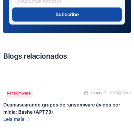
Subscribe
Blogs relacionados
Este é um
Ransomware
January 29, 2025
5
min
texto dentro
de um bloco
Desmascarando grupos de ransomware ávidos por
div.
mídia: Bashe (APT73)
Leia mais