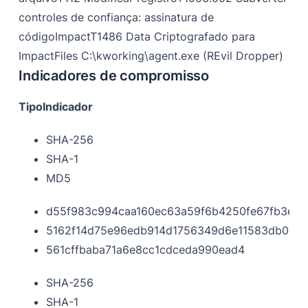
controles de confiança: assinatura de
códigoImpactT1486 Data Criptografado para
ImpactFiles C:\kworking\agent.exe (REvil Dropper)
Indicadores de compromisso
Tipo
Indicador
SHA-256
SHA-1
MD5
d55f983c994caa160ec63a59f6b4250fe67fb3e8c
5162f14d75e96edb914d1756349d6e11583db0b0
561cffbaba71a6e8cc1cdceda990ead4
SHA-256
SHA-1