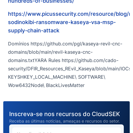
hundreds-of-businesses/
https://www.picussecurity.com/resource/blog/re
sodinokibi-ransomware-kaseya-vsa-msp-
supply-chain-attack
Domínios https://github.com/pgl/kaseya-revil-cnc-
domains/blob/main/revil-kaseya-cnc-
domains.txtYARA Rules https://github.com/cado-
security/DFIR_Resources_REvil_Kaseya/blob/main/IOCs/
KEYSHKEY_LOCAL_MACHINE\ SOFTWARE\
Wow6432Node\ BlackLivesMatter
Inscreva-se nos recursos do CloudSEK
Receba as últimas notícias, ameaças e recursos do setor.