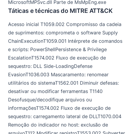
MicrosoftMPSvc.dll Parte de MsMpEng.exe
Táticas e técnicas do MITRE ATT&CK
Acesso inicial T1059.002 Compromisso da cadeia
de suprimentos: comprometa o software Supply
ChainExecutionT1059.001 Intérprete de comandos
e scripts: PowerShellPersistence & Privilege
EscalationT1574.002 Fluxo de execução de
sequestro: DLL Side-LoadingDefense
EvasionT1036.003 Mascaramento: renomear
utilitários do sistemaT1562.001 Diminuir defesas:
desativar ou modificar ferramentas T1140
Desofusque/decodifique arquivos ou
informaçõesT1574.002 Fluxo de execução de
sequestro: carregamento lateral de DLLT1070.004
Remoção do indicador no host: exclusão de
arquivoT112 Modificar registroT1553.002 Subverter