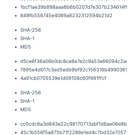
1bcf1ae39b898aaa8b6b0207d7e307b234614ff6
849fb558745e4089a8232312594b21d2
SHA-256
SHA-1
MD5
d5ce6f36a06b0dc8ce8e7e2c9a53e66094c2adfc9
7895e4d017c3ed5edb9bf92c156316b4990361eb
4a91cb0705539e1d09108c60f991ffcf
SHA-256
SHA-1
MD5
cc0cdc6a3d843e22c98170713abf1d6ae06e8b5e
45c1b556f5a875b71f2286e1ed4c7bd32e705758