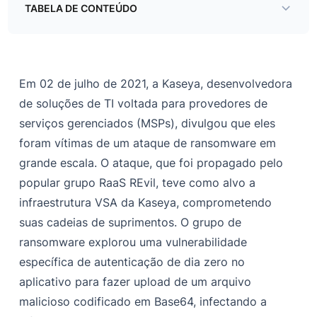
TABELA DE CONTEÚDO
Vetor de entrega da cadeia de suprimentos
Execução
Em 02 de julho de 2021, a Kaseya, desenvolvedora
Agent.exe: O conta-gotas
de soluções de TI voltada para provedores de
serviços gerenciados (MSPs), divulgou que eles
Táticas e técnicas do MITRE ATT&CK
foram vítimas de um ataque de ransomware em
Indicadores de compromisso
grande escala. O ataque, que foi propagado pelo
popular grupo RaaS REvil, teve como alvo a
infraestrutura VSA da Kaseya, comprometendo
suas cadeias de suprimentos. O grupo de
ransomware explorou uma vulnerabilidade
específica de autenticação de dia zero no
aplicativo para fazer upload de um arquivo
malicioso codificado em Base64, infectando a