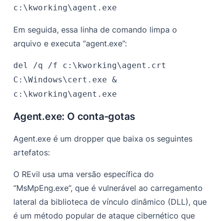
c:\kworking\agent.exe
Em seguida, essa linha de comando limpa o
arquivo e executa “agent.exe”:
del /q /f c:\kworking\agent.crt
C:\Windows\cert.exe &
c:\kworking\agent.exe
Agent.exe: O conta-gotas
Agent.exe é um dropper que baixa os seguintes
artefatos:
O REvil usa uma versão específica do
“MsMpEng.exe”, que é vulnerável ao carregamento
lateral da biblioteca de vínculo dinâmico (DLL), que
é um método popular de ataque cibernético que