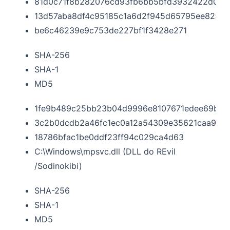
81d0c71f8b282076cd93fb6bb5bfd3932422d033
13d57aba8df4c95185c1a6d2f945d65795ee825b
be6c46239e9c753de227bf1f3428e271
SHA-256
SHA-1
MD5
1fe9b489c25bb23b04d9996e8107671edee69bd6f
3c2b0dcdb2a46fc1ec0a12a54309e35621caa925
18786bfac1be0ddf23ff94c029ca4d63
C:\Windows\mpsvc.dll (DLL do REvil
/Sodinokibi)
SHA-256
SHA-1
MD5