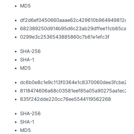
MD5
df2d6ef0450660aaae62c429610b964949812df2d
682389250d914b95d6c23ab29dffee11cb65cae9
0299e3c2536543885860c7b61e1efc3f
SHA-256
SHA-1
MD5
dc6b0e8c1e9c113f0364e1c8370060dee3fcbe25b
8118474606a68c03581eef85a05a90275aa1ec24
835f242dde220cc76ee5544119562268
SHA-256
SHA-1
MD5