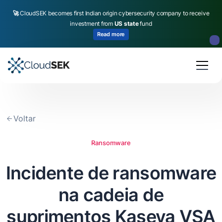
🚀
CloudSEK becomes first Indian origin cybersecurity company to receive
investment from
US state
fund
Read more
Slide 2 of 4.
Voltar
Ransomware
Incidente de ransomware
na cadeia de
suprimentos Kaseya VSA