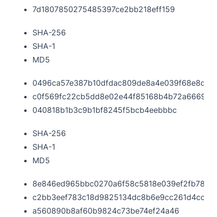
7d1807850275485397ce2bb218eff159
SHA-256
SHA-1
MD5
0496ca57e387b10dfdac809de8a4e039f68e8d66
c0f569fc22cb5dd8e02e44f85168b4b72a6669c3
040818b1b3c9b1bf8245f5bcb4eebbbc
SHA-256
SHA-1
MD5
8e846ed965bbc0270a6f58c5818e039ef2fb78def
c2bb3eef783c18d9825134dc8b6e9cc261d4cca7
a560890b8af60b9824c73be74ef24a46