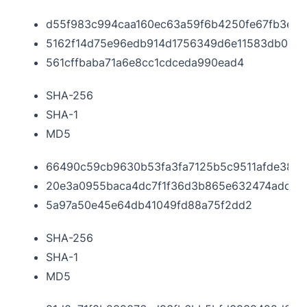
d55f983c994caa160ec63a59f6b4250fe67fb3e8c
5162f14d75e96edb914d1756349d6e11583db0b0
561cffbaba71a6e8cc1cdceda990ead4
SHA-256
SHA-1
MD5
66490c59cb9630b53fa3fa7125b5c9511afde38e
20e3a0955baca4dc7f1f36d3b865e632474add77
5a97a50e45e64db41049fd88a75f2dd2
SHA-256
SHA-1
MD5