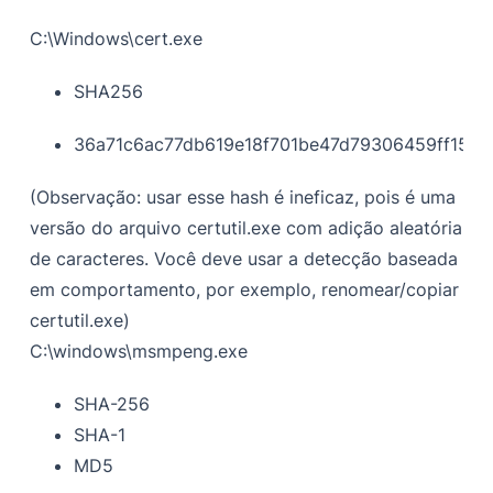
C:\Windows\cert.exe
SHA256
36a71c6ac77db619e18f701be47d79306459ff155
(Observação: usar esse hash é ineficaz, pois é uma
versão do arquivo certutil.exe com adição aleatória
de caracteres. Você deve usar a detecção baseada
em comportamento, por exemplo, renomear/copiar
certutil.exe)
C:\windows\msmpeng.exe
SHA-256
SHA-1
MD5