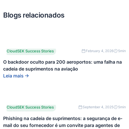
Blogs relacionados
Este é um texto dentro de
CloudSEK Success Stories
February 4, 2026
5
min
um bloco div.
O backdoor oculto para 200 aeroportos: uma falha na
cadeia de suprimentos na aviação
Leia mais
Este é um texto dentro de
CloudSEK Success Stories
September 4, 2025
5
min
um bloco div.
Phishing na cadeia de suprimentos: a segurança de e-
mail do seu fornecedor é um convite para agentes de