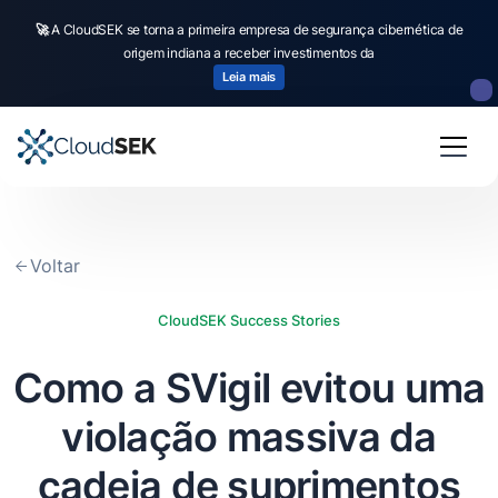
🚀
CloudSEK becomes first Indian origin cybersecurity company to receive
investment from
US state
fund
Read more
Slide 2 of 4.
Voltar
CloudSEK Success Stories
Como a SVigil evitou uma
violação massiva da
cadeia de suprimentos