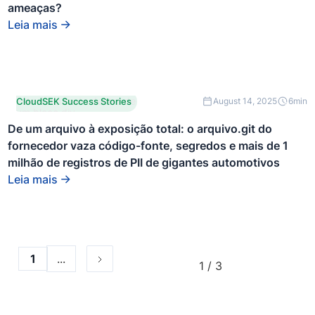
ameaças?
Leia mais
Este é um texto dentro de
CloudSEK Success Stories
August 14, 2025
6
min
um bloco div.
De um arquivo à exposição total: o arquivo.git do
fornecedor vaza código-fonte, segredos e mais de 1
milhão de registros de PII de gigantes automotivos
Leia mais
...
1
1 / 3