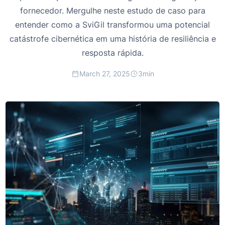
fornecedor. Mergulhe neste estudo de caso para
entender como a SviGil transformou uma potencial
catástrofe cibernética em uma história de resiliência e
resposta rápida.
March 27, 2025
3
min