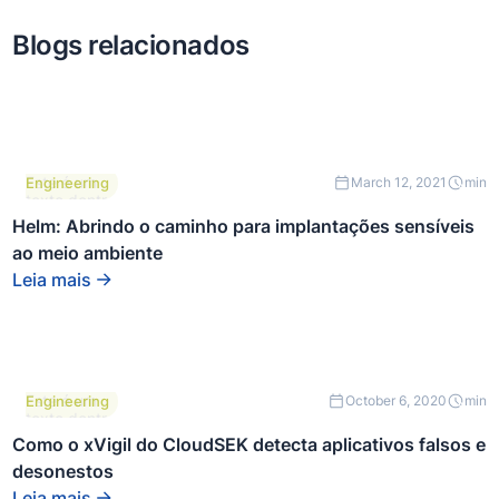
Blogs relacionados
Este é um
Engineering
March 12, 2021
min
texto dentro
de um bloco
Helm: Abrindo o caminho para implantações sensíveis
div.
ao meio ambiente
Leia mais
Este é um
Engineering
October 6, 2020
min
texto dentro
de um bloco
Como o xVigil do CloudSEK detecta aplicativos falsos e
div.
desonestos
Leia mais