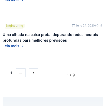
Este é um
Engineering
June 24, 2020
min
texto dentro
de um bloco
Uma olhada na caixa preta: depurando redes neurais
div.
profundas para melhores previsões
Leia mais
...
1
1 / 9