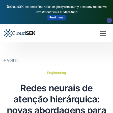
🚀
CloudSEK becomes first Indian origin cybersecurity company to receive
investment from
US state
fund
Read more
Slide 2 of 4.
Voltar
Engineering
Redes neurais de
atenção hierárquica:
novas abordagens para