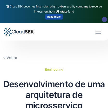
🚀
CloudSEK becomes first Indian origin cybersecurity company to receive
investment from
US state
fund
Read more
Slide 2 of 4.
Voltar
Engineering
Desenvolvimento de uma
arquitetura de
microsserviço