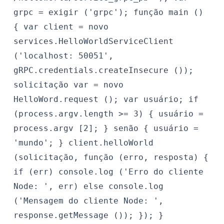
grpc = exigir ('grpc'); função main ()
{ var client = novo
services.HelloWorldServiceClient
('localhost: 50051',
gRPC.credentials.createInsecure ());
solicitação var = novo
HelloWord.request (); var usuário; if
(process.argv.length >= 3) { usuário =
process.argv [2]; } senão { usuário =
'mundo'; } client.helloWorld
(solicitação, função (erro, resposta) {
if (err) console.log ('Erro do cliente
Node: ', err) else console.log
('Mensagem do cliente Node: ',
response.getMessage ()); }); }