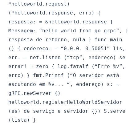
*helloworld.request)
(*helloworld.response, erro) {
resposta: = &helloworld.response {
Mensagem: “hello world from go grpc”, }
resposta de retorno, nula } func main
() { endereço: = “0.0.0. 0:50051” lis,
err: = net.listen (“tcp”, endereço) se
errar! = zero { log.fatalf (“Erro %v”,
erro) } fmt.Printf (“O servidor está
escutando em %v... “, endereço) s: =
gRPC.newServer ()
helloworld.registerHelloWorldServidor
(es) de serviço e servidor {}) S.serve
(lista) }