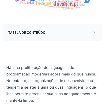
TABELA DE CONTEÚDO
Construindo uma arquitetura de microsserviço
independente de linguagem
Abra caminho para gRPC e buffers de protocolo
Criando um microsserviço com gRPC
Há uma proliferação de linguagens de
programação modernas agora mais do que nunca.
Resumo
No entanto, as organizações de desenvolvimento
tendem a se ater a uma ou duas linguagens, o que
lhes permite gerenciar sua pilha adequadamente e
mantê-la limpa.