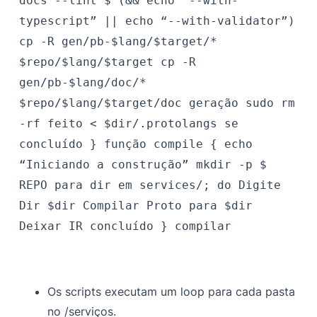
docs --lint $ (&& echo “--with-
typescript” || echo “--with-validator”)
cp -R gen/pb-$lang/$target/*
$repo/$lang/$target cp -R
gen/pb-$lang/doc/*
$repo/$lang/$target/doc geração sudo rm
-rf feito < $dir/.protolangs se
concluído } função compile { echo
“Iniciando a construção” mkdir -p $
REPO para dir em services/; do Digite
Dir $dir Compilar Proto para $dir
Deixar IR concluído } compilar
Os scripts executam um loop para cada pasta
no
/serviços
.