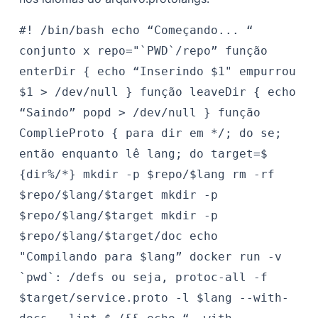
#! /bin/bash echo “Começando... “
conjunto x repo="`PWD`/repo” função
enterDir { echo “Inserindo $1" empurrou
$1 > /dev/null } função leaveDir { echo
“Saindo” popd > /dev/null } função
ComplieProto { para dir em */; do se;
então enquanto lê lang; do target=$
{dir%/*} mkdir -p $repo/$lang rm -rf
$repo/$lang/$target mkdir -p
$repo/$lang/$target mkdir -p
$repo/$lang/$target/doc echo
"Compilando para $lang” docker run -v
`pwd`: /defs ou seja, protoc-all -f
$target/service.proto -l $lang --with-