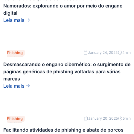
de um
Namorados: explorando o amor por meio do engano
bloco
div.
digital
Leia mais
Este é
Phishing
January 24, 2025
4
min
um texto
dentro
Desmascarando o engano cibernético: o surgimento de
de um
páginas genéricas de phishing voltadas para várias
bloco
div.
marcas
Leia mais
Este é
Phishing
January 20, 2025
5
min
um texto
dentro
Facilitando atividades de phishing e abate de porcos
de um