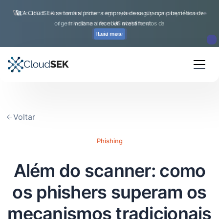
🚀
CloudSEK becomes first Indian origin cybersecurity company to receive
investment from
US state
fund
Read more
Slide 2 of 4.
Voltar
Phishing
Além do scanner: como
os phishers superam os
mecanismos tradicionais