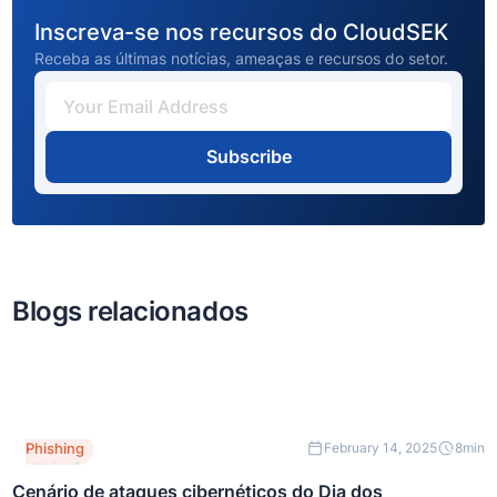
Inscreva-se nos recursos do CloudSEK
Receba as últimas notícias, ameaças e recursos do setor.
Subscribe
Blogs relacionados
Este é
Phishing
February 14, 2025
8
min
um texto
dentro
Cenário de ataques cibernéticos do Dia dos