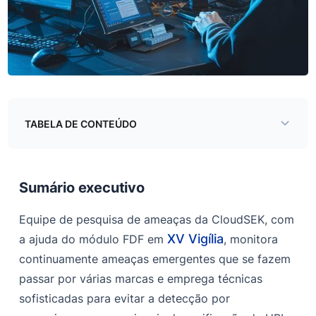
TABELA DE CONTEÚDO
Sumário executivo
‍Principais técnicas de evasão de phishing
Sumário executivo
Filtragem baseada em agente de usuário
Equipe de pesquisa de ameaças da CloudSEK, com
Filtragem baseada em cabeçalho de referência
XV Vigília
a ajuda do módulo FDF em
, monitora
continuamente ameaças emergentes que se fazem
Filtragem baseada em parâmetros
passar por várias marcas e emprega técnicas
Exemplo de URLs parametrizados
sofisticadas para evitar a detecção por