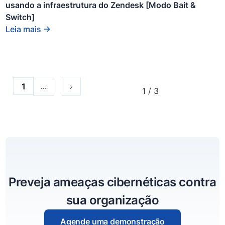
usando a infraestrutura do Zendesk [Modo Bait &
bloco
div.
Switch]
Leia mais
...
1
1 / 3
Preveja ameaças cibernéticas contra
sua organização
Agende uma demonstração